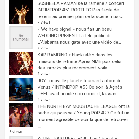
SUSHEELA RAMAN se la ramène / concert
INTIMEPOP #51 BOOTLEG
Pas facile de
revenir au premier plan de la scène music...
7 views
« We have signal » nous fait un beau
WEDDING PRESENT
La télé public de
L'Alabama nous gate avec une vidéo de...
7 views
KAP BAMBINO « blacklisté » dans les
maisons de retraite
Après NME puis celui
des Inrocks plus récemment, voilà...
7 views
JOY : nouvelle planète tournant autour de
Venus / INTIMEPOP #55
Ce soir là Agnès
OBEL avait annulé son concert, laissan...
6 views
THE NORTH BAY MOUSTACHE LEAGUE ont la
barbe qui pousse / Young POP #27
Ce fut un
moment agréable ce soir là que de retrouver
l...
6 views
YOUNG RAPTURE CHOIR: Les Choristes