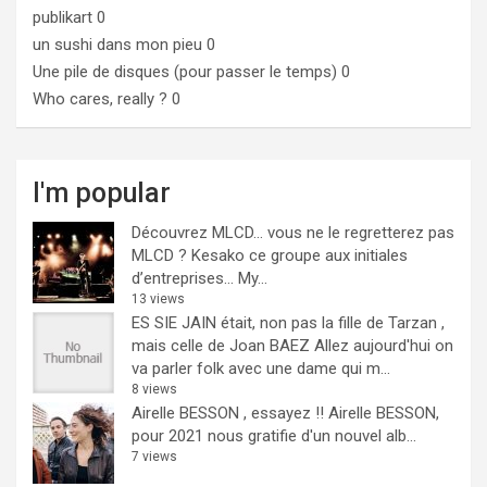
publikart
0
un sushi dans mon pieu
0
Une pile de disques (pour passer le temps)
0
Who cares, really ?
0
I'm popular
Découvrez MLCD… vous ne le regretterez pas
MLCD ? Kesako ce groupe aux initiales
d’entreprises… My...
13 views
ES SIE JAIN était, non pas la fille de Tarzan ,
mais celle de Joan BAEZ
Allez aujourd'hui on
va parler folk avec une dame qui m...
8 views
Airelle BESSON , essayez !!
Airelle BESSON,
pour 2021 nous gratifie d'un nouvel alb...
7 views