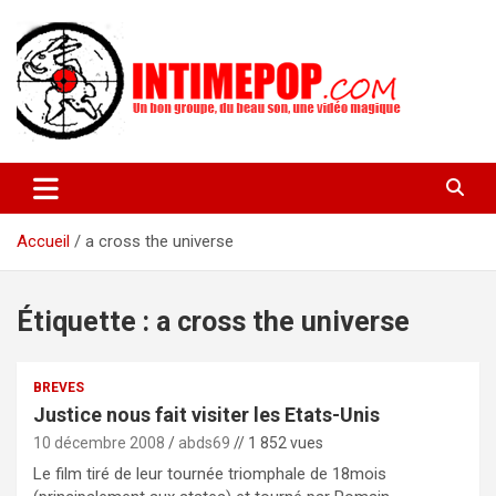
Aller
au
contenu
Un blog avec des sessions live filmées de concerts de musiques
intimepop.com
actuelles pop rock, post-rock, indé sur Lyon. rock pop concert
lyon
Accueil
a cross the universe
Étiquette :
a cross the universe
BREVES
Justice nous fait visiter les Etats-Unis
10 décembre 2008
abds69
// 1 852 vues
Le film tiré de leur tournée triomphale de 18mois