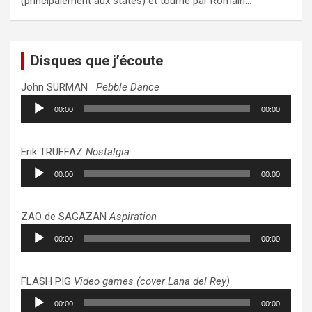
(principalement aux states) et tourné par Romain…
Disques que j’écoute
John SURMAN
Pebble Dance
Lecteur
00:00
00:00
audio
Erik TRUFFAZ
Nostalgia
Lecteur
00:00
00:00
audio
ZAO de SAGAZAN
Aspiration
Lecteur
00:00
00:00
audio
FLASH PIG
Video games (cover Lana del Rey)
Lecteur
00:00
00:00
audio