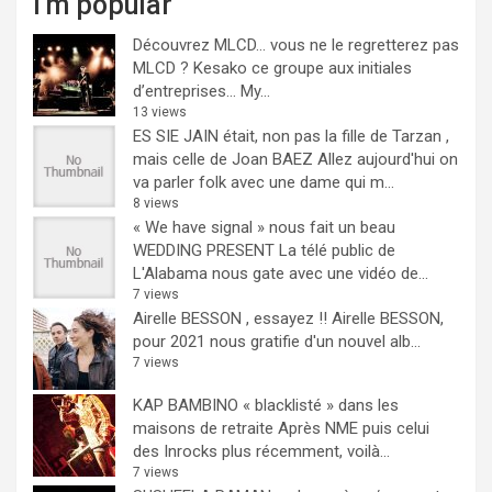
I'm popular
Découvrez MLCD… vous ne le regretterez pas
MLCD ? Kesako ce groupe aux initiales
d’entreprises… My...
13 views
ES SIE JAIN était, non pas la fille de Tarzan ,
mais celle de Joan BAEZ
Allez aujourd'hui on
va parler folk avec une dame qui m...
8 views
« We have signal » nous fait un beau
WEDDING PRESENT
La télé public de
L'Alabama nous gate avec une vidéo de...
7 views
Airelle BESSON , essayez !!
Airelle BESSON,
pour 2021 nous gratifie d'un nouvel alb...
7 views
KAP BAMBINO « blacklisté » dans les
maisons de retraite
Après NME puis celui
des Inrocks plus récemment, voilà...
7 views