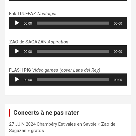
Erik TRUFFAZ
Nostalgia
Lecteur
00:00
00:00
audio
ZAO de SAGAZAN
Aspiration
Lecteur
00:00
00:00
audio
FLASH PIG
Video games (cover Lana del Rey)
Lecteur
00:00
00:00
audio
Concerts à ne pas rater
27 JUIN 2024 Chambéry Estivales en Savoie « Zao de
Sagazan » gratos