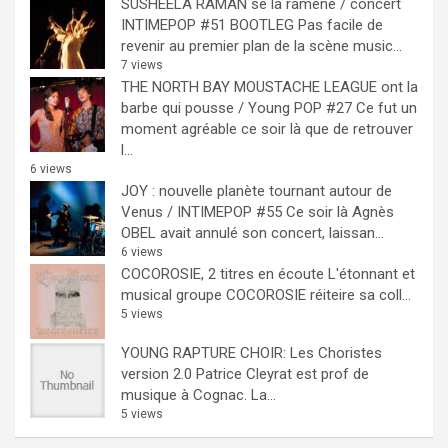
SUSHEELA RAMAN se la ramène / concert
INTIMEPOP #51 BOOTLEG
Pas facile de
revenir au premier plan de la scène music...
7 views
THE NORTH BAY MOUSTACHE LEAGUE ont la
barbe qui pousse / Young POP #27
Ce fut un
moment agréable ce soir là que de retrouver
l...
6 views
JOY : nouvelle planète tournant autour de
Venus / INTIMEPOP #55
Ce soir là Agnès
OBEL avait annulé son concert, laissan...
6 views
COCOROSIE, 2 titres en écoute
L'étonnant et
musical groupe COCOROSIE réiteire sa coll...
5 views
YOUNG RAPTURE CHOIR: Les Choristes
version 2.0
Patrice Cleyrat est prof de
musique à Cognac. La...
5 views