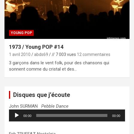
YOUNG POP
1973 / Young POP #14
1 avril 2010
abds69
// 7 003 vues
12 commentaires
3 garçons dans le vent folk, pour des chansons qui
sonnent comme du cristal et des…
Disques que j’écoute
John SURMAN
Pebble Dance
Lecteur
00:00
00:00
audio
Erik TRUFFAZ
Nostalgia