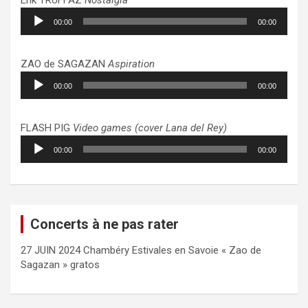
Lecteur
00:00
00:00
audio
ZAO de SAGAZAN
Aspiration
Lecteur
00:00
00:00
audio
FLASH PIG
Video games (cover Lana del Rey)
Lecteur
00:00
00:00
audio
Concerts à ne pas rater
27 JUIN 2024 Chambéry Estivales en Savoie « Zao de
Sagazan » gratos