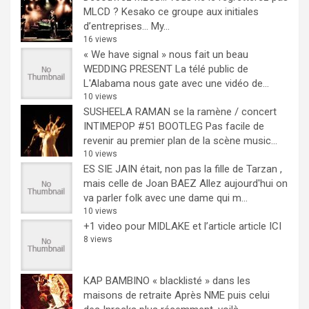
MLCD ? Kesako ce groupe aux initiales
d’entreprises… My...
16 views
« We have signal » nous fait un beau
WEDDING PRESENT
La télé public de
L'Alabama nous gate avec une vidéo de...
10 views
SUSHEELA RAMAN se la ramène / concert
INTIMEPOP #51 BOOTLEG
Pas facile de
revenir au premier plan de la scène music...
10 views
ES SIE JAIN était, non pas la fille de Tarzan ,
mais celle de Joan BAEZ
Allez aujourd'hui on
va parler folk avec une dame qui m...
10 views
+1 video pour MIDLAKE et l’article
article ICI
8 views
KAP BAMBINO « blacklisté » dans les
maisons de retraite
Après NME puis celui