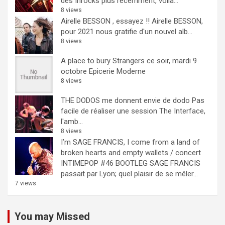
des Inrocks plus récemment, voilà...
8 views
Airelle BESSON , essayez !!
Airelle BESSON,
pour 2021 nous gratifie d'un nouvel alb...
8 views
A place to bury Strangers ce soir, mardi 9
octobre Epicerie Moderne
8 views
THE DODOS me donnent envie de dodo
Pas
facile de réaliser une session The Interface,
l'amb...
8 views
I’m SAGE FRANCIS, I come from a land of
broken hearts and empty wallets / concert
INTIMEPOP #46 BOOTLEG
SAGE FRANCIS
passait par Lyon; quel plaisir de se mêler...
7 views
You may Missed