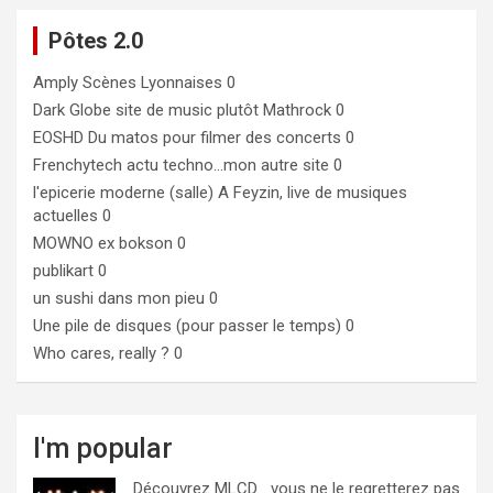
Pôtes 2.0
Amply
Scènes Lyonnaises 0
Dark Globe
site de music plutôt Mathrock 0
EOSHD
Du matos pour filmer des concerts 0
Frenchytech
actu techno…mon autre site 0
l'epicerie moderne (salle)
A Feyzin, live de musiques
actuelles 0
MOWNO ex bokson
0
publikart
0
un sushi dans mon pieu
0
Une pile de disques (pour passer le temps)
0
Who cares, really ?
0
I'm popular
Découvrez MLCD… vous ne le regretterez pas