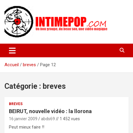
Aller
au
contenu
Un blog avec des sessions live filmées de concerts de musiques
intimepop.com
actuelles pop rock, post-rock, indé sur Lyon. rock pop concert
lyon
Accueil
breves
Page 12
Catégorie :
breves
BREVES
BEIRUT, nouvelle vidéo : la llorona
16 janvier 2009
abds69
// 1 452 vues
Peut mieux faire !!