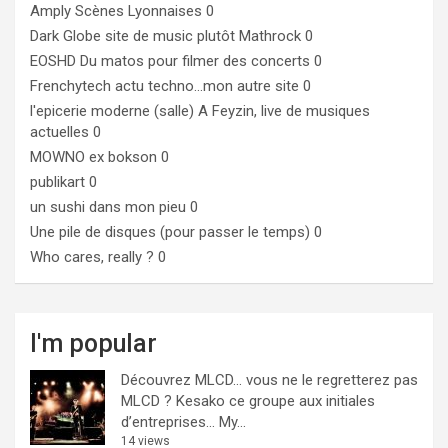
Amply
Scènes Lyonnaises 0
Dark Globe
site de music plutôt Mathrock 0
EOSHD
Du matos pour filmer des concerts 0
Frenchytech
actu techno…mon autre site 0
l'epicerie moderne (salle)
A Feyzin, live de musiques
actuelles 0
MOWNO ex bokson
0
publikart
0
un sushi dans mon pieu
0
Une pile de disques (pour passer le temps)
0
Who cares, really ?
0
I'm popular
Découvrez MLCD… vous ne le regretterez pas
MLCD ? Kesako ce groupe aux initiales
d’entreprises… My...
14 views