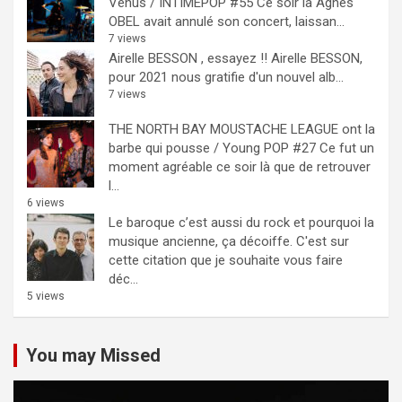
Venus / INTIMEPOP #55
Ce soir là Agnès
OBEL avait annulé son concert, laissan...
7 views
Airelle BESSON , essayez !!
Airelle BESSON,
pour 2021 nous gratifie d'un nouvel alb...
7 views
THE NORTH BAY MOUSTACHE LEAGUE ont la
barbe qui pousse / Young POP #27
Ce fut un
moment agréable ce soir là que de retrouver
l...
6 views
Le baroque c’est aussi du rock et pourquoi la
musique ancienne, ça décoiffe.
C'est sur
cette citation que je souhaite vous faire
déc...
5 views
You may Missed