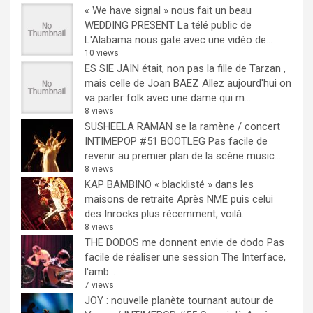
« We have signal » nous fait un beau
WEDDING PRESENT
La télé public de
L'Alabama nous gate avec une vidéo de...
10 views
ES SIE JAIN était, non pas la fille de Tarzan ,
mais celle de Joan BAEZ
Allez aujourd'hui on
va parler folk avec une dame qui m...
8 views
SUSHEELA RAMAN se la ramène / concert
INTIMEPOP #51 BOOTLEG
Pas facile de
revenir au premier plan de la scène music...
8 views
KAP BAMBINO « blacklisté » dans les
maisons de retraite
Après NME puis celui
des Inrocks plus récemment, voilà...
8 views
THE DODOS me donnent envie de dodo
Pas
facile de réaliser une session The Interface,
l'amb...
7 views
JOY : nouvelle planète tournant autour de