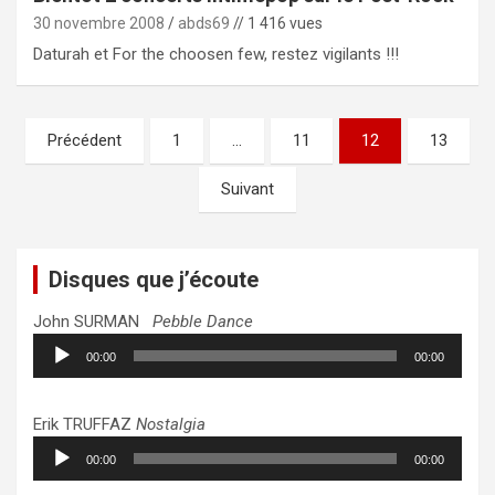
30 novembre 2008
abds69
// 1 416 vues
Daturah et For the choosen few, restez vigilants !!!
Pagination
Précédent
1
…
11
12
13
des
Suivant
publications
Disques que j’écoute
John SURMAN
Pebble Dance
Lecteur
00:00
00:00
audio
Erik TRUFFAZ
Nostalgia
Lecteur
00:00
00:00
audio