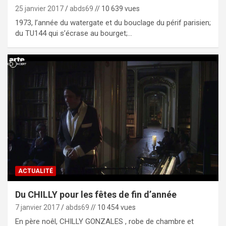
25 janvier 2017
abds69
// 10 639 vues
1973, l’année du watergate et du bouclage du périf parisien;
du TU144 qui s’écrase au bourget;…
ACTUALITÉ
Du CHILLY pour les fêtes de fin d’année
7 janvier 2017
abds69
// 10 454 vues
En père noêl, CHILLY GONZALES , robe de chambre et