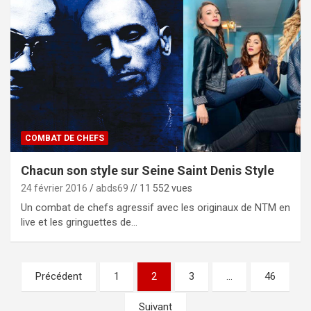
COMBAT DE CHEFS
Chacun son style sur Seine Saint Denis Style
24 février 2016
abds69
// 11 552 vues
Un combat de chefs agressif avec les originaux de NTM en
live et les gringuettes de…
Pagination
Précédent
1
2
3
…
46
des
Suivant