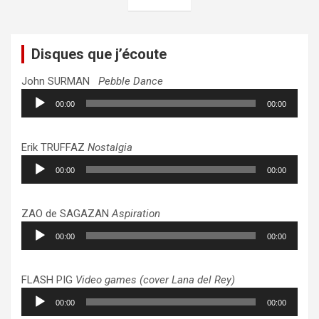
publications
Disques que j’écoute
John SURMAN
Pebble Dance
Lecteur
00:00
00:00
audio
Erik TRUFFAZ
Nostalgia
Lecteur
00:00
00:00
audio
ZAO de SAGAZAN
Aspiration
Lecteur
00:00
00:00
audio
FLASH PIG
Video games (cover Lana del Rey)
Lecteur
00:00
00:00
audio