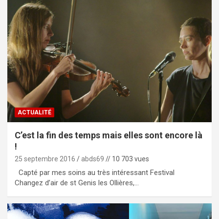
ACTUALITÉ
C’est la fin des temps mais elles sont encore là
!
25 septembre 2016
abds69
// 10 703 vues
Capté par mes soins au très intéressant Festival
Changez d’air de st Genis les Ollières,…