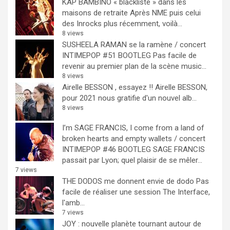
KAP BAMBINO « blacklisté » dans les
maisons de retraite
Après NME puis celui
des Inrocks plus récemment, voilà...
8 views
SUSHEELA RAMAN se la ramène / concert
INTIMEPOP #51 BOOTLEG
Pas facile de
revenir au premier plan de la scène music...
8 views
Airelle BESSON , essayez !!
Airelle BESSON,
pour 2021 nous gratifie d'un nouvel alb...
8 views
I’m SAGE FRANCIS, I come from a land of
broken hearts and empty wallets / concert
INTIMEPOP #46 BOOTLEG
SAGE FRANCIS
passait par Lyon; quel plaisir de se mêler...
7 views
THE DODOS me donnent envie de dodo
Pas
facile de réaliser une session The Interface,
l'amb...
7 views
JOY : nouvelle planète tournant autour de