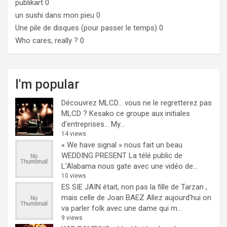
publikart
0
un sushi dans mon pieu
0
Une pile de disques (pour passer le temps)
0
Who cares, really ?
0
I'm popular
Découvrez MLCD… vous ne le regretterez pas
MLCD ? Kesako ce groupe aux initiales
d’entreprises… My...
14 views
« We have signal » nous fait un beau
WEDDING PRESENT
La télé public de
L'Alabama nous gate avec une vidéo de...
10 views
ES SIE JAIN était, non pas la fille de Tarzan ,
mais celle de Joan BAEZ
Allez aujourd'hui on
va parler folk avec une dame qui m...
9 views