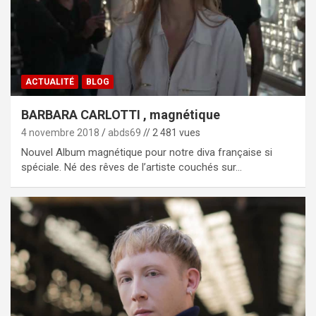
ACTUALITÉ
BLOG
BARBARA CARLOTTI , magnétique
4 novembre 2018
abds69
// 2 481 vues
Nouvel Album magnétique pour notre diva française si
spéciale. Né des rêves de l’artiste couchés sur…