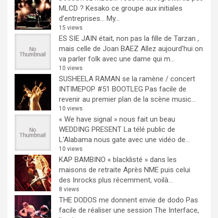
MLCD ? Kesako ce groupe aux initiales
d’entreprises… My...
15 views
ES SIE JAIN était, non pas la fille de Tarzan ,
mais celle de Joan BAEZ
Allez aujourd'hui on
va parler folk avec une dame qui m...
10 views
SUSHEELA RAMAN se la ramène / concert
INTIMEPOP #51 BOOTLEG
Pas facile de
revenir au premier plan de la scène music...
10 views
« We have signal » nous fait un beau
WEDDING PRESENT
La télé public de
L'Alabama nous gate avec une vidéo de...
10 views
KAP BAMBINO « blacklisté » dans les
maisons de retraite
Après NME puis celui
des Inrocks plus récemment, voilà...
8 views
THE DODOS me donnent envie de dodo
Pas
facile de réaliser une session The Interface,