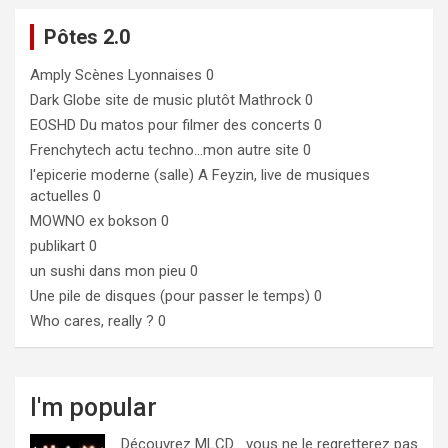
Pôtes 2.0
Amply
Scènes Lyonnaises 0
Dark Globe
site de music plutôt Mathrock 0
EOSHD
Du matos pour filmer des concerts 0
Frenchytech
actu techno…mon autre site 0
l'epicerie moderne (salle)
A Feyzin, live de musiques
actuelles 0
MOWNO ex bokson
0
publikart
0
un sushi dans mon pieu
0
Une pile de disques (pour passer le temps)
0
Who cares, really ?
0
I'm popular
Découvrez MLCD… vous ne le regretterez pas