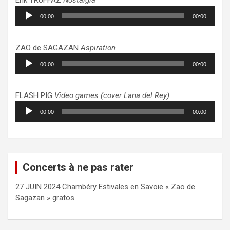
Lecteur
00:00
00:00
audio
ZAO de SAGAZAN
Aspiration
Lecteur
00:00
00:00
audio
FLASH PIG
Video games (cover Lana del Rey)
Lecteur
00:00
00:00
audio
Concerts à ne pas rater
27 JUIN 2024 Chambéry Estivales en Savoie « Zao de
Sagazan » gratos