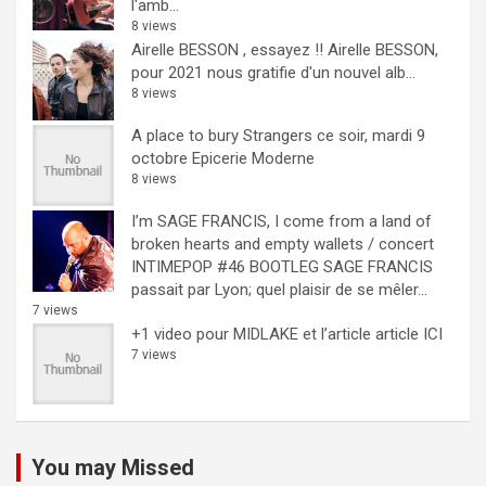
l'amb...
8 views
Airelle BESSON , essayez !!
Airelle BESSON,
pour 2021 nous gratifie d'un nouvel alb...
8 views
A place to bury Strangers ce soir, mardi 9
octobre Epicerie Moderne
8 views
I’m SAGE FRANCIS, I come from a land of
broken hearts and empty wallets / concert
INTIMEPOP #46 BOOTLEG
SAGE FRANCIS
passait par Lyon; quel plaisir de se mêler...
7 views
+1 video pour MIDLAKE et l’article
article ICI
7 views
You may Missed