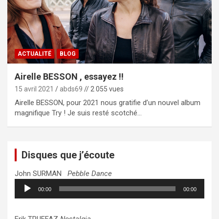
ACTUALITÉ
BLOG
Airelle BESSON , essayez !!
15 avril 2021
abds69
// 2 055 vues
Airelle BESSON, pour 2021 nous gratifie d’un nouvel album
magnifique Try ! Je suis resté scotché…
Disques que j’écoute
John SURMAN
Pebble Dance
Lecteur
00:00
00:00
audio
Erik TRUFFAZ
Nostalgia