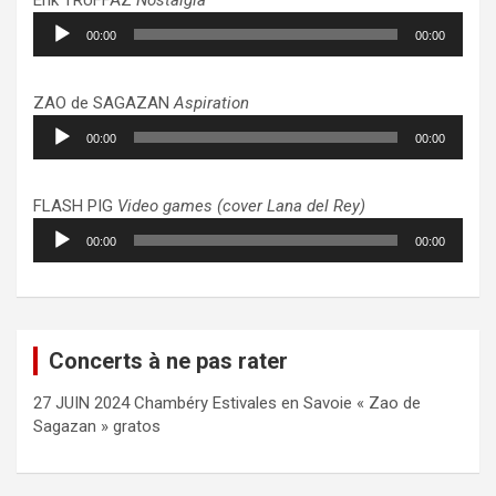
Lecteur
00:00
00:00
audio
ZAO de SAGAZAN
Aspiration
Lecteur
00:00
00:00
audio
FLASH PIG
Video games (cover Lana del Rey)
Lecteur
00:00
00:00
audio
Concerts à ne pas rater
27 JUIN 2024 Chambéry Estivales en Savoie « Zao de
Sagazan » gratos