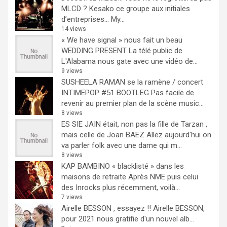
MLCD ? Kesako ce groupe aux initiales
d’entreprises… My...
14 views
« We have signal » nous fait un beau
WEDDING PRESENT
La télé public de
L'Alabama nous gate avec une vidéo de...
9 views
SUSHEELA RAMAN se la ramène / concert
INTIMEPOP #51 BOOTLEG
Pas facile de
revenir au premier plan de la scène music...
8 views
ES SIE JAIN était, non pas la fille de Tarzan ,
mais celle de Joan BAEZ
Allez aujourd'hui on
va parler folk avec une dame qui m...
8 views
KAP BAMBINO « blacklisté » dans les
maisons de retraite
Après NME puis celui
des Inrocks plus récemment, voilà...
7 views
Airelle BESSON , essayez !!
Airelle BESSON,
pour 2021 nous gratifie d'un nouvel alb...