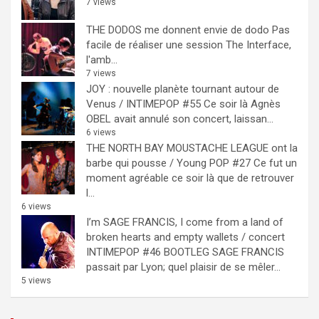
7 views
THE DODOS me donnent envie de dodo
Pas
facile de réaliser une session The Interface,
l'amb...
7 views
JOY : nouvelle planète tournant autour de
Venus / INTIMEPOP #55
Ce soir là Agnès
OBEL avait annulé son concert, laissan...
6 views
THE NORTH BAY MOUSTACHE LEAGUE ont la
barbe qui pousse / Young POP #27
Ce fut un
moment agréable ce soir là que de retrouver
l...
6 views
I’m SAGE FRANCIS, I come from a land of
broken hearts and empty wallets / concert
INTIMEPOP #46 BOOTLEG
SAGE FRANCIS
passait par Lyon; quel plaisir de se mêler...
5 views