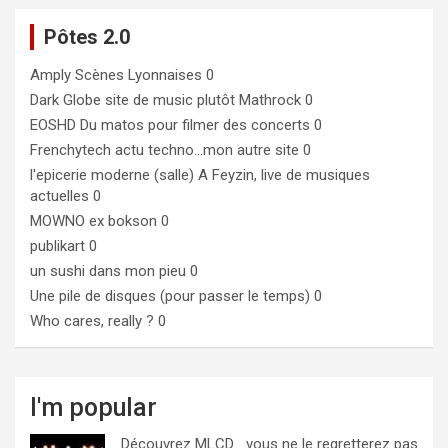
Pôtes 2.0
Amply
Scènes Lyonnaises 0
Dark Globe
site de music plutôt Mathrock 0
EOSHD
Du matos pour filmer des concerts 0
Frenchytech
actu techno…mon autre site 0
l'epicerie moderne (salle)
A Feyzin, live de musiques
actuelles 0
MOWNO ex bokson
0
publikart
0
un sushi dans mon pieu
0
Une pile de disques (pour passer le temps)
0
Who cares, really ?
0
I'm popular
Découvrez MLCD… vous ne le regretterez pas