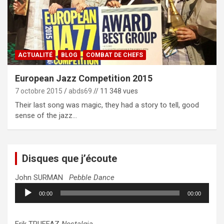
ACTUALITÉ
BLOG
COMBAT DE CHEFS
European Jazz Competition 2015
7 octobre 2015
abds69
// 11 348 vues
Their last song was magic, they had a story to tell, good
sense of the jazz…
Disques que j’écoute
John SURMAN
Pebble Dance
Lecteur
00:00
00:00
audio
Erik TRUFFAZ
Nostalgia