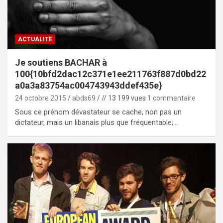
ACTUALITÉ
Je soutiens BACHAR à
100{10bfd2dac12c371e1ee211763f887d0bd22
a0a3a83754ac004743943ddef435e}
24 octobre 2015
abds69
// 13 199 vues
1 commentaire
Sous ce prénom dévastateur se cache, non pas un
dictateur, mais un libanais plus que fréquentable;…