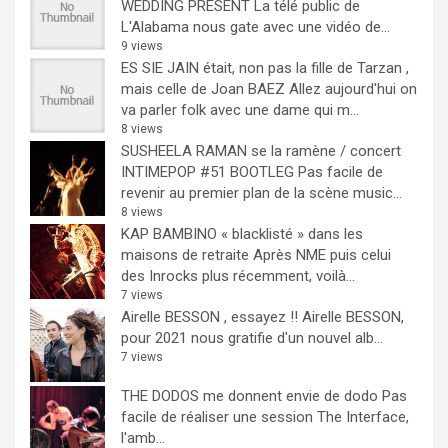
WEDDING PRESENT
La télé public de
L'Alabama nous gate avec une vidéo de...
9 views
ES SIE JAIN était, non pas la fille de Tarzan ,
mais celle de Joan BAEZ
Allez aujourd'hui on
va parler folk avec une dame qui m...
8 views
SUSHEELA RAMAN se la ramène / concert
INTIMEPOP #51 BOOTLEG
Pas facile de
revenir au premier plan de la scène music...
8 views
KAP BAMBINO « blacklisté » dans les
maisons de retraite
Après NME puis celui
des Inrocks plus récemment, voilà...
7 views
Airelle BESSON , essayez !!
Airelle BESSON,
pour 2021 nous gratifie d'un nouvel alb...
7 views
THE DODOS me donnent envie de dodo
Pas
facile de réaliser une session The Interface,
l'amb...