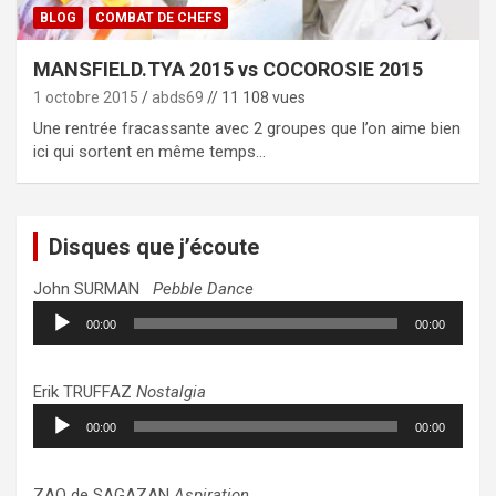
BLOG
COMBAT DE CHEFS
MANSFIELD.TYA 2015 vs COCOROSIE 2015
1 octobre 2015
abds69
// 11 108 vues
Une rentrée fracassante avec 2 groupes que l’on aime bien
ici qui sortent en même temps…
Disques que j’écoute
John SURMAN
Pebble Dance
Lecteur
00:00
00:00
audio
Erik TRUFFAZ
Nostalgia
Lecteur
00:00
00:00
audio
ZAO de SAGAZAN
Aspiration