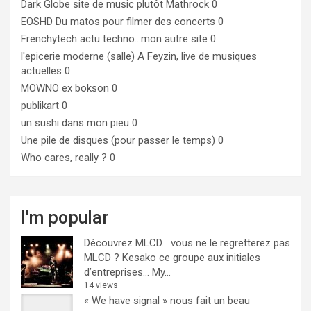
Dark Globe
site de music plutôt Mathrock 0
EOSHD
Du matos pour filmer des concerts 0
Frenchytech
actu techno…mon autre site 0
l'epicerie moderne (salle)
A Feyzin, live de musiques
actuelles 0
MOWNO ex bokson
0
publikart
0
un sushi dans mon pieu
0
Une pile de disques (pour passer le temps)
0
Who cares, really ?
0
I'm popular
Découvrez MLCD… vous ne le regretterez pas
MLCD ? Kesako ce groupe aux initiales
d’entreprises… My...
14 views
« We have signal » nous fait un beau