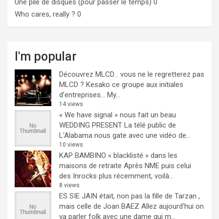
Une pile de disques (pour passer le temps)
0
Who cares, really ?
0
I'm popular
Découvrez MLCD… vous ne le regretterez pas
MLCD ? Kesako ce groupe aux initiales
d’entreprises… My...
14 views
« We have signal » nous fait un beau
WEDDING PRESENT
La télé public de
L'Alabama nous gate avec une vidéo de...
10 views
KAP BAMBINO « blacklisté » dans les
maisons de retraite
Après NME puis celui
des Inrocks plus récemment, voilà...
8 views
ES SIE JAIN était, non pas la fille de Tarzan ,
mais celle de Joan BAEZ
Allez aujourd'hui on
va parler folk avec une dame qui m...