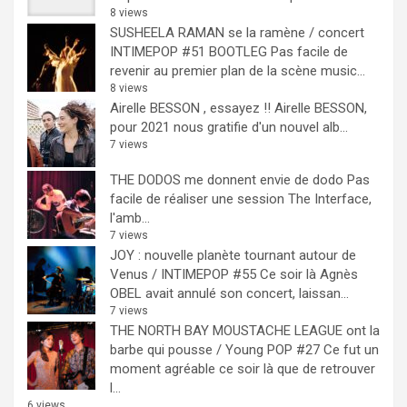
8 views
SUSHEELA RAMAN se la ramène / concert
INTIMEPOP #51 BOOTLEG
Pas facile de
revenir au premier plan de la scène music...
8 views
Airelle BESSON , essayez !!
Airelle BESSON,
pour 2021 nous gratifie d'un nouvel alb...
7 views
THE DODOS me donnent envie de dodo
Pas
facile de réaliser une session The Interface,
l'amb...
7 views
JOY : nouvelle planète tournant autour de
Venus / INTIMEPOP #55
Ce soir là Agnès
OBEL avait annulé son concert, laissan...
7 views
THE NORTH BAY MOUSTACHE LEAGUE ont la
barbe qui pousse / Young POP #27
Ce fut un
moment agréable ce soir là que de retrouver
l...
6 views