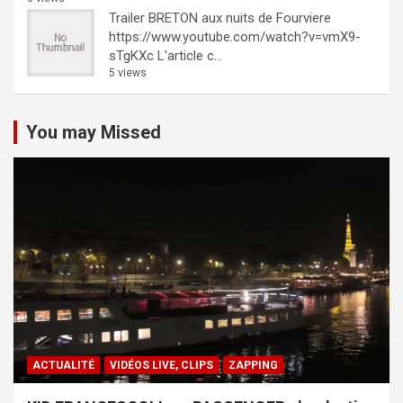
Trailer BRETON aux nuits de Fourviere
https://www.youtube.com/watch?v=vmX9-
sTgKXc L'article c...
5 views
You may Missed
ACTUALITÉ
VIDÉOS LIVE, CLIPS
ZAPPING