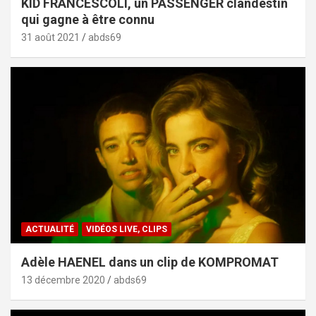
KID FRANCESCOLI, un PASSENGER clandestin
qui gagne à être connu
31 août 2021
abds69
ACTUALITÉ
VIDÉOS LIVE, CLIPS
Adèle HAENEL dans un clip de KOMPROMAT
13 décembre 2020
abds69