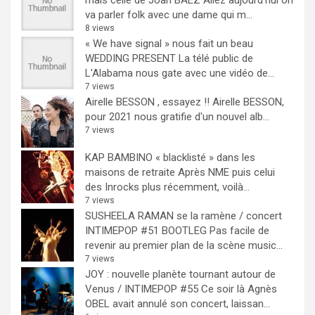
va parler folk avec une dame qui m...
8 views
« We have signal » nous fait un beau
WEDDING PRESENT
La télé public de
L'Alabama nous gate avec une vidéo de...
7 views
Airelle BESSON , essayez !!
Airelle BESSON,
pour 2021 nous gratifie d'un nouvel alb...
7 views
KAP BAMBINO « blacklisté » dans les
maisons de retraite
Après NME puis celui
des Inrocks plus récemment, voilà...
7 views
SUSHEELA RAMAN se la ramène / concert
INTIMEPOP #51 BOOTLEG
Pas facile de
revenir au premier plan de la scène music...
7 views
JOY : nouvelle planète tournant autour de
Venus / INTIMEPOP #55
Ce soir là Agnès
OBEL avait annulé son concert, laissan...