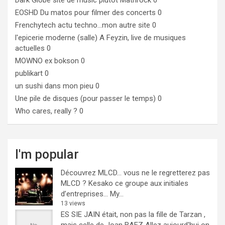
EOSHD
Du matos pour filmer des concerts 0
Frenchytech
actu techno…mon autre site 0
l'epicerie moderne (salle)
A Feyzin, live de musiques
actuelles 0
MOWNO ex bokson
0
publikart
0
un sushi dans mon pieu
0
Une pile de disques (pour passer le temps)
0
Who cares, really ?
0
I'm popular
Découvrez MLCD… vous ne le regretterez pas
MLCD ? Kesako ce groupe aux initiales
d’entreprises… My...
13 views
ES SIE JAIN était, non pas la fille de Tarzan ,
mais celle de Joan BAEZ
Allez aujourd'hui on