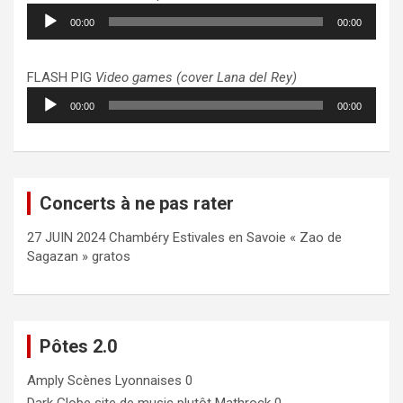
Lecteur
00:00
00:00
audio
FLASH PIG
Video games (cover Lana del Rey)
Lecteur
00:00
00:00
audio
Concerts à ne pas rater
27 JUIN 2024 Chambéry Estivales en Savoie « Zao de
Sagazan » gratos
Pôtes 2.0
Amply
Scènes Lyonnaises 0
Dark Globe
site de music plutôt Mathrock 0