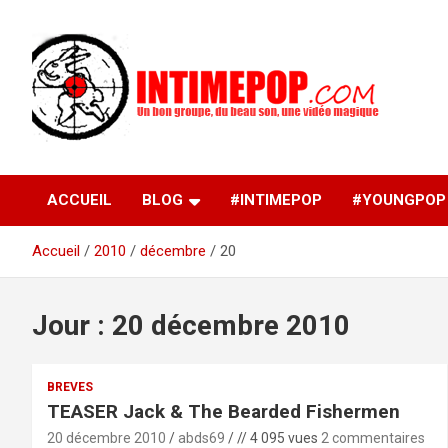
Aller
au
contenu
Un blog avec des sessions live filmées de concerts de
intimepop.com
musiques actuelles pop rock, post-rock, indé sur Lyon. rock po
concert lyon
ACCUEIL
BLOG
#INTIMEPOP
#YOUNGPOP
Accueil
2010
décembre
20
Jour :
20 décembre 2010
BREVES
TEASER Jack & The Bearded Fishermen
20 décembre 2010
abds69
// 4 095 vues
2 commentaires