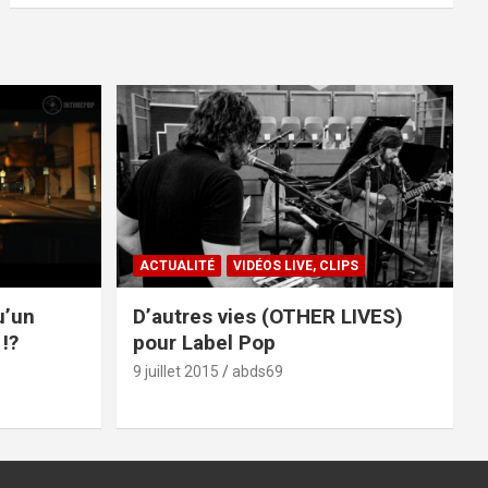
ACTUALITÉ
VIDÉOS LIVE, CLIPS
u’un
D’autres vies (OTHER LIVES)
!?
pour Label Pop
9 juillet 2015
abds69