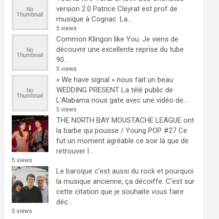
version 2.0
Patrice Cleyrat est prof de
musique à Cognac. La...
5 views
Common Klingon like You.
Je viens de
découvrir une excellente reprise du tube
90...
5 views
« We have signal » nous fait un beau
WEDDING PRESENT
La télé public de
L'Alabama nous gate avec une vidéo de...
5 views
THE NORTH BAY MOUSTACHE LEAGUE ont
la barbe qui pousse / Young POP #27
Ce
fut un moment agréable ce soir là que de
retrouver l...
5 views
Le baroque c’est aussi du rock et pourquoi
la musique ancienne, ça décoiffe.
C'est sur
cette citation que je souhaite vous faire
déc...
5 views