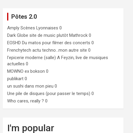
Pôtes 2.0
Amply
Scènes Lyonnaises 0
Dark Globe
site de music plutôt Mathrock 0
EOSHD
Du matos pour filmer des concerts 0
Frenchytech
actu techno…mon autre site 0
l'epicerie moderne (salle)
A Feyzin, live de musiques
actuelles 0
MOWNO ex bokson
0
publikart
0
un sushi dans mon pieu
0
Une pile de disques (pour passer le temps)
0
Who cares, really ?
0
I'm popular