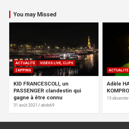
You may Missed
ACTUALITÉ
VIDÉOS LIVE, CLIPS
ZAPPING
ACTUALITÉ
KID FRANCESCOLI, un
Adèle HA
PASSENGER clandestin qui
KOMPR
gagne à être connu
13 décembr
31 août 2021
abds69