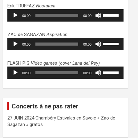
haut/bas
Erik TRUFFAZ
Nostalgia
pour
Lecteur
Utilisez
augmenter
00:00
00:00
audio
les
ou
flèches
diminuer
haut/bas
ZAO de SAGAZAN
Aspiration
le
pour
Lecteur
Utilisez
volume.
augmenter
00:00
00:00
audio
les
ou
flèches
diminuer
haut/bas
FLASH PIG
Video games (cover Lana del Rey)
le
pour
Lecteur
Utilisez
volume.
augmenter
00:00
00:00
audio
les
ou
flèches
diminuer
haut/bas
le
pour
volume.
augmenter
Concerts à ne pas rater
ou
diminuer
27 JUIN 2024 Chambéry Estivales en Savoie « Zao de
le
Sagazan » gratos
volume.