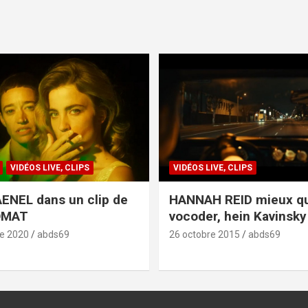
VIDÉOS LIVE, CLIPS
VIDÉOS LIVE, CLIPS
ENEL dans un clip de
HANNAH REID mieux q
OMAT
vocoder, hein Kavinsky 
e 2020
abds69
26 octobre 2015
abds69