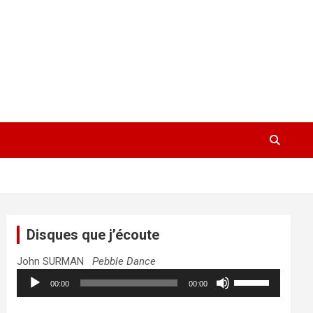
Disques que j’écoute
John SURMAN
Pebble Dance
Lecteur
Utilisez
00:00
00:00
audio
les
flèches