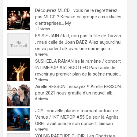
Découvrez MLCD… vous ne le regretterez
pas
MLCD ? Kesako ce groupe aux initiales
d’entreprises… My...
12 views
ES SIE JAIN était, non pas la fille de Tarzan
, mais celle de Joan BAEZ
Allez aujourd'hui
on va parler folk avec une dame qui m...
8 views
SUSHEELA RAMAN se la ramène / concert
INTIMEPOP #51 BOOTLEG
Pas facile de
revenir au premier plan de la scène music...
7 views
Airelle BESSON , essayez !!
Airelle BESSON,
pour 2021 nous gratifie d'un nouvel alb...
6 views
JOY : nouvelle planète tournant autour de
Venus / INTIMEPOP #55
Ce soir là Agnès
OBEL avait annulé son concert, laissan...
6 views
YOUNG RAPTURE CHOIR: Les Choristes