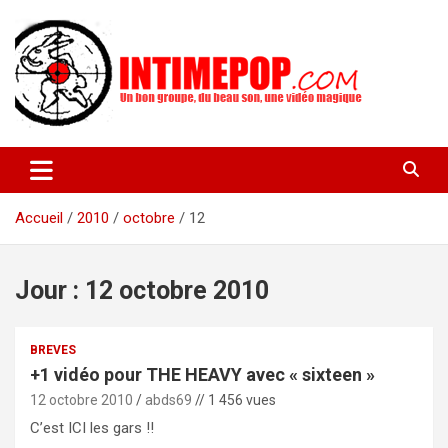
Aller
au
contenu
Un blog avec des sessions live filmées de concerts de musiques
intimepop.com
actuelles pop rock, post-rock, indé sur Lyon. rock pop concert
lyon
Accueil
2010
octobre
12
Jour :
12 octobre 2010
BREVES
+1 vidéo pour THE HEAVY avec « sixteen »
12 octobre 2010
abds69
// 1 456 vues
C’est ICI les gars !!