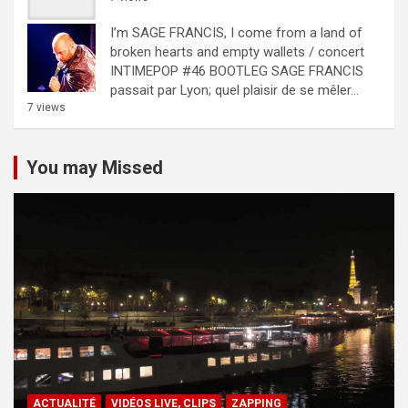
I’m SAGE FRANCIS, I come from a land of
broken hearts and empty wallets / concert
INTIMEPOP #46 BOOTLEG
SAGE FRANCIS
passait par Lyon; quel plaisir de se mêler...
7 views
You may Missed
ACTUALITÉ
VIDÉOS LIVE, CLIPS
ZAPPING