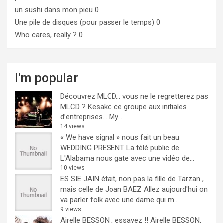
un sushi dans mon pieu
0
Une pile de disques (pour passer le temps)
0
Who cares, really ?
0
I'm popular
Découvrez MLCD… vous ne le regretterez pas
MLCD ? Kesako ce groupe aux initiales
d’entreprises… My...
14 views
« We have signal » nous fait un beau
WEDDING PRESENT
La télé public de
L'Alabama nous gate avec une vidéo de...
10 views
ES SIE JAIN était, non pas la fille de Tarzan ,
mais celle de Joan BAEZ
Allez aujourd'hui on
va parler folk avec une dame qui m...
9 views
Airelle BESSON , essayez !!
Airelle BESSON,