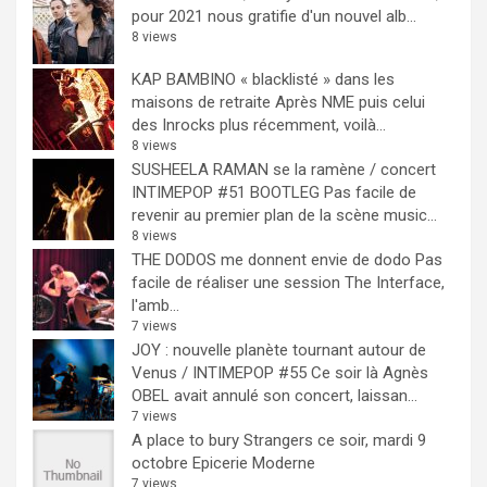
pour 2021 nous gratifie d'un nouvel alb...
8 views
KAP BAMBINO « blacklisté » dans les
maisons de retraite
Après NME puis celui
des Inrocks plus récemment, voilà...
8 views
SUSHEELA RAMAN se la ramène / concert
INTIMEPOP #51 BOOTLEG
Pas facile de
revenir au premier plan de la scène music...
8 views
THE DODOS me donnent envie de dodo
Pas
facile de réaliser une session The Interface,
l'amb...
7 views
JOY : nouvelle planète tournant autour de
Venus / INTIMEPOP #55
Ce soir là Agnès
OBEL avait annulé son concert, laissan...
7 views
A place to bury Strangers ce soir, mardi 9
octobre Epicerie Moderne
7 views