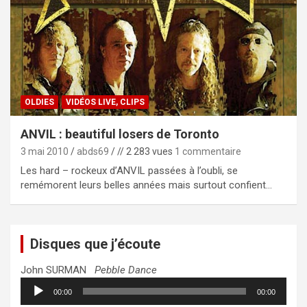
OLDIES
VIDÉOS LIVE, CLIPS
ANVIL : beautiful losers de Toronto
3 mai 2010
abds69
// 2 283 vues
1 commentaire
Les hard – rockeux d’ANVIL passées à l’oubli, se
remémorent leurs belles années mais surtout confient…
Disques que j’écoute
John SURMAN
Pebble Dance
Lecteur
00:00
00:00
audio