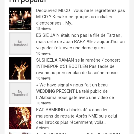
Découvrez MLCD… vous ne le regretterez pas
MLCD ? Kesako ce groupe aux initiales
d’entreprises… My...
15 views
ES SIE JAIN était, non pas la fille de Tarzan ,
mais celle de Joan BAEZ
Allez aujourd'hui on
va parler folk avec une dame qui m...
10 views
SUSHEELA RAMAN se la ramène / concert
INTIMEPOP #51 BOOTLEG
Pas facile de
revenir au premier plan de la scène music...
10 views
« We have signal » nous fait un beau
WEDDING PRESENT
La télé public de
L'Alabama nous gate avec une vidéo de...
10 views
KAP BAMBINO « blacklisté » dans les
maisons de retraite
Après NME puis celui
des Inrocks plus récemment, voilà...
8 views