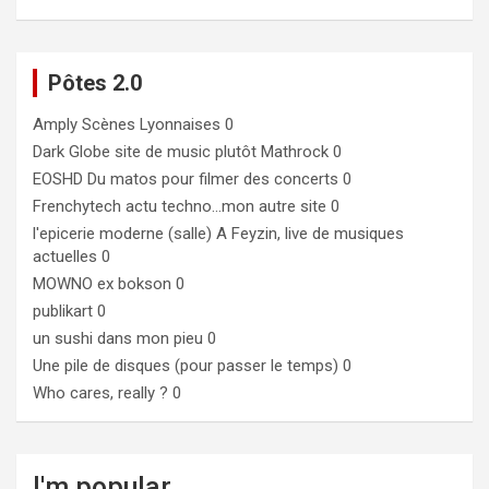
Pôtes 2.0
Amply
Scènes Lyonnaises 0
Dark Globe
site de music plutôt Mathrock 0
EOSHD
Du matos pour filmer des concerts 0
Frenchytech
actu techno…mon autre site 0
l'epicerie moderne (salle)
A Feyzin, live de musiques
actuelles 0
MOWNO ex bokson
0
publikart
0
un sushi dans mon pieu
0
Une pile de disques (pour passer le temps)
0
Who cares, really ?
0
I'm popular