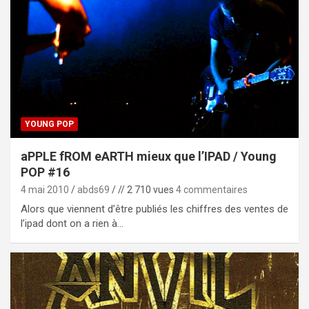
YOUNG POP
aPPLE fROM eARTH mieux que l’IPAD / Young
POP #16
4 mai 2010
abds69
// 2 710 vues
4 commentaires
Alors que viennent d’être publiés les chiffres des ventes de
l’ipad dont on a rien à…