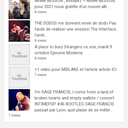
Airelle BESSON , essayez !!
Airelle BESSON,
pour 2021 nous gratifie d'un nouvel alb...
8 views
THE DODOS me donnent envie de dodo
Pas
facile de réaliser une session The Interface,
l'amb...
8 views
A place to bury Strangers ce soir, mardi 9
octobre Epicerie Moderne
8 views
+1 video pour MIDLAKE et l’article
article ICI
7 views
I’m SAGE FRANCIS, I come from a land of
broken hearts and empty wallets / concert
INTIMEPOP #46 BOOTLEG
SAGE FRANCIS
passait par Lyon; quel plaisir de se mêler...
7 views