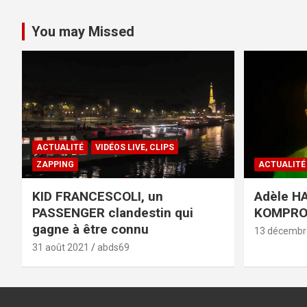
You may Missed
ACTUALITÉ
VIDÉOS LIVE, CLIPS
ZAPPING
ACTUALITÉ
KID FRANCESCOLI, un
Adèle HA
PASSENGER clandestin qui
KOMPR
gagne à être connu
13 décembr
31 août 2021
abds69