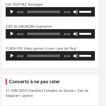
haut/bas
Erik TRUFFAZ
Nostalgia
pour
Lecteur
Utilisez
augmenter
00:00
00:00
audio
les
ou
flèches
diminuer
haut/bas
ZAO de SAGAZAN
Aspiration
le
pour
Lecteur
Utilisez
volume.
augmenter
00:00
00:00
audio
les
ou
flèches
diminuer
haut/bas
FLASH PIG
Video games (cover Lana del Rey)
le
pour
Lecteur
Utilisez
volume.
augmenter
00:00
00:00
audio
les
ou
flèches
diminuer
haut/bas
le
pour
volume.
augmenter
Concerts à ne pas rater
ou
diminuer
27 JUIN 2024 Chambéry Estivales en Savoie « Zao de
le
Sagazan » gratos
volume.