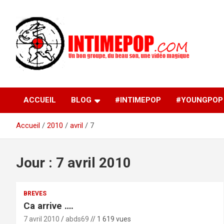
Aller
au
contenu
Un blog avec des sessions live filmées de concerts de
intimepop.com
musiques actuelles pop rock, post-rock, indé sur Lyon. rock po
concert lyon
ACCUEIL
BLOG
#INTIMEPOP
#YOUNGPOP
Accueil
2010
avril
7
Jour :
7 avril 2010
BREVES
Ca arrive ….
7 avril 2010
abds69
// 1 619 vues