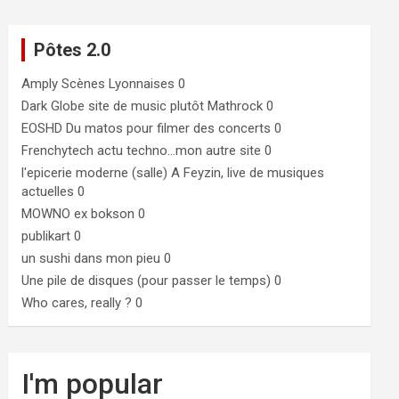
Pôtes 2.0
Amply
Scènes Lyonnaises 0
Dark Globe
site de music plutôt Mathrock 0
EOSHD
Du matos pour filmer des concerts 0
Frenchytech
actu techno…mon autre site 0
l'epicerie moderne (salle)
A Feyzin, live de musiques
actuelles 0
MOWNO ex bokson
0
publikart
0
un sushi dans mon pieu
0
Une pile de disques (pour passer le temps)
0
Who cares, really ?
0
I'm popular