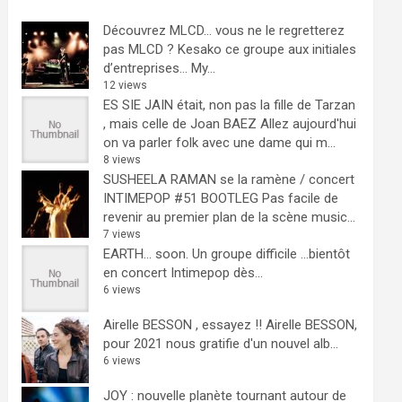
Découvrez MLCD… vous ne le regretterez
pas
MLCD ? Kesako ce groupe aux initiales
d’entreprises… My...
12 views
ES SIE JAIN était, non pas la fille de Tarzan
, mais celle de Joan BAEZ
Allez aujourd'hui
on va parler folk avec une dame qui m...
8 views
SUSHEELA RAMAN se la ramène / concert
INTIMEPOP #51 BOOTLEG
Pas facile de
revenir au premier plan de la scène music...
7 views
EARTH… soon.
Un groupe difficile ...bientôt
en concert Intimepop dès...
6 views
Airelle BESSON , essayez !!
Airelle BESSON,
pour 2021 nous gratifie d'un nouvel alb...
6 views
JOY : nouvelle planète tournant autour de