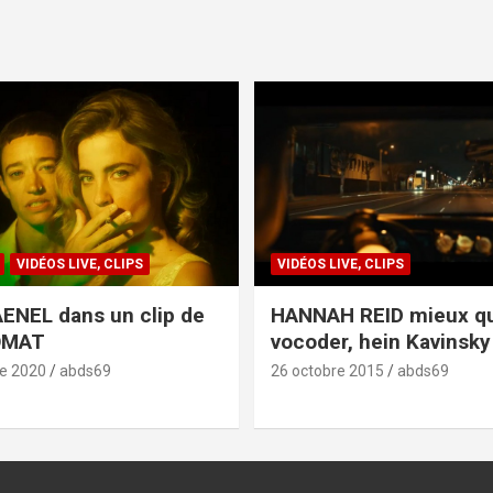
VIDÉOS LIVE, CLIPS
VIDÉOS LIVE, CLIPS
ENEL dans un clip de
HANNAH REID mieux q
OMAT
vocoder, hein Kavinsky 
e 2020
abds69
26 octobre 2015
abds69