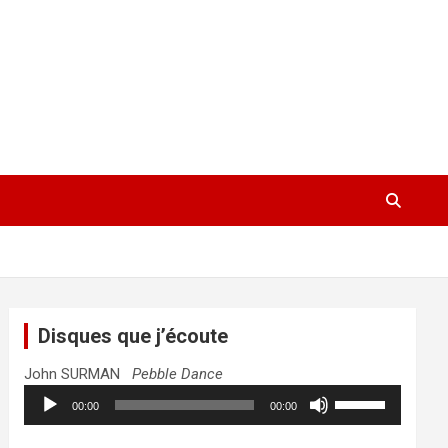
Disques que j’écoute
John SURMAN
Pebble Dance
Lecteur
Utilisez
00:00
00:00
audio
les
flèches