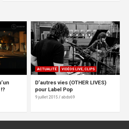
ACTUALITÉ
VIDÉOS LIVE, CLIPS
u’un
D’autres vies (OTHER LIVES)
!?
pour Label Pop
9 juillet 2015
abds69