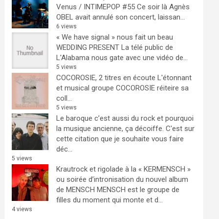
Venus / INTIMEPOP #55
Ce soir là Agnès
OBEL avait annulé son concert, laissan...
6 views
« We have signal » nous fait un beau
WEDDING PRESENT
La télé public de
L'Alabama nous gate avec une vidéo de...
5 views
COCOROSIE, 2 titres en écoute
L'étonnant
et musical groupe COCOROSIE réiteire sa
coll...
5 views
Le baroque c’est aussi du rock et pourquoi
la musique ancienne, ça décoiffe.
C'est sur
cette citation que je souhaite vous faire
déc...
5 views
Krautrock et rigolade à la « KERMENSCH »
ou soirée d’intronisation du nouvel album
de MENSCH
MENSCH est le groupe de
filles du moment qui monte et d...
4 views