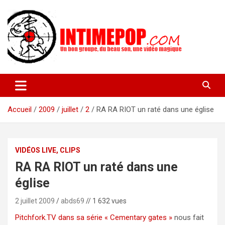
Aller
au
contenu
Un blog avec des sessions live filmées de concerts de musiques
intimepop.com
actuelles pop rock, post-rock, indé sur Lyon. rock pop concert
lyon
Accueil
2009
juillet
2
RA RA RIOT un raté dans une église
VIDÉOS LIVE, CLIPS
RA RA RIOT un raté dans une
église
2 juillet 2009
abds69
// 1 632 vues
Pitchfork.TV dans sa série « Cementary gates »
nous fait