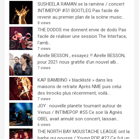
SUSHEELA RAMAN se la ramène / concert
INTIMEPOP #51 BOOTLEG
Pas facile de
revenir au premier plan de la scène music...
8 views
THE DODOS me donnent envie de dodo
Pas
facile de réaliser une session The Interface,
l'amb...
7 views
Airelle BESSON , essayez !!
Airelle BESSON,
pour 2021 nous gratifie d'un nouvel alb...
7 views
KAP BAMBINO « blacklisté » dans les
maisons de retraite
Après NME puis celui
des Inrocks plus récemment, voilà...
7 views
JOY : nouvelle planète tournant autour de
Venus / INTIMEPOP #55
Ce soir là Agnès
OBEL avait annulé son concert, laissan...
6 views
THE NORTH BAY MOUSTACHE LEAGUE ont la
barbe qui pousse / Young POP #27
Ce fut un