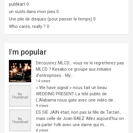
publikart
0
un sushi dans mon pieu
0
Une pile de disques (pour passer le temps)
0
Who cares, really ?
0
I'm popular
Découvrez MLCD… vous ne le regretterez pas
MLCD ? Kesako ce groupe aux initiales
d’entreprises… My...
14 views
« We have signal » nous fait un beau
WEDDING PRESENT
La télé public de
L'Alabama nous gate avec une vidéo de...
9 views
ES SIE JAIN était, non pas la fille de Tarzan ,
mais celle de Joan BAEZ
Allez aujourd'hui on
va parler folk avec une dame qui m...
8 views