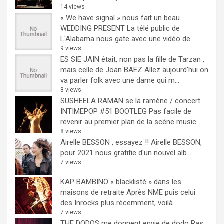
14 views
« We have signal » nous fait un beau
WEDDING PRESENT
La télé public de
L'Alabama nous gate avec une vidéo de...
9 views
ES SIE JAIN était, non pas la fille de Tarzan ,
mais celle de Joan BAEZ
Allez aujourd'hui on
va parler folk avec une dame qui m...
8 views
SUSHEELA RAMAN se la ramène / concert
INTIMEPOP #51 BOOTLEG
Pas facile de
revenir au premier plan de la scène music...
8 views
Airelle BESSON , essayez !!
Airelle BESSON,
pour 2021 nous gratifie d'un nouvel alb...
7 views
KAP BAMBINO « blacklisté » dans les
maisons de retraite
Après NME puis celui
des Inrocks plus récemment, voilà...
7 views
THE DODOS me donnent envie de dodo
Pas