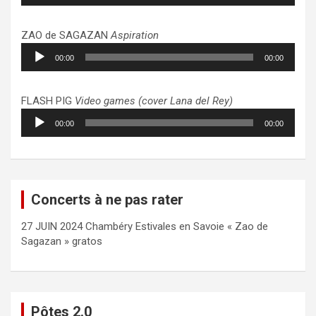
ZAO de SAGAZAN
Aspiration
Lecteur
00:00
00:00
audio
FLASH PIG
Video games (cover Lana del Rey)
Lecteur
00:00
00:00
audio
Concerts à ne pas rater
27 JUIN 2024 Chambéry Estivales en Savoie « Zao de
Sagazan » gratos
Pôtes 2.0