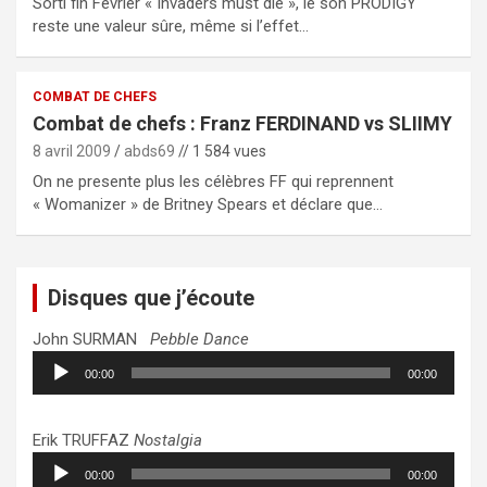
Sorti fin Février « Invaders must die », le son PRODIGY
reste une valeur sûre, même si l’effet…
COMBAT DE CHEFS
Combat de chefs : Franz FERDINAND vs SLIIMY
8 avril 2009
abds69
// 1 584 vues
On ne presente plus les célèbres FF qui reprennent
« Womanizer » de Britney Spears et déclare que…
Disques que j’écoute
John SURMAN
Pebble Dance
Lecteur
00:00
00:00
audio
Erik TRUFFAZ
Nostalgia
Lecteur
00:00
00:00
audio