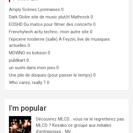
Amply
Scènes Lyonnaises 0
Dark Globe
site de music plutôt Mathrock 0
EOSHD
Du matos pour filmer des concerts 0
Frenchytech
actu techno…mon autre site 0
l'epicerie moderne (salle)
A Feyzin, live de musiques
actuelles 0
MOWNO ex bokson
0
publikart
0
un sushi dans mon pieu
0
Une pile de disques (pour passer le temps)
0
Who cares, really ?
0
I'm popular
Découvrez MLCD… vous ne le regretterez pas
MLCD ? Kesako ce groupe aux initiales
d’entreprises… My...