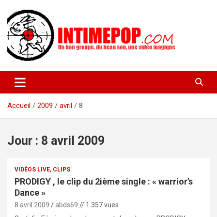
Aller
au
contenu
Un blog avec des sessions live filmées de concerts de musiques
intimepop.com
actuelles pop rock, post-rock, indé sur Lyon. rock pop concert
lyon
Accueil
2009
avril
8
Jour :
8 avril 2009
VIDÉOS LIVE, CLIPS
PRODIGY , le clip du 2ième single : « warrior’s
Dance »
8 avril 2009
abds69
// 1 357 vues