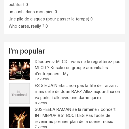
publikart
0
un sushi dans mon pieu
0
Une pile de disques (pour passer le temps)
0
Who cares, really ?
0
I'm popular
Découvrez MLCD… vous ne le regretterez pas
MLCD ? Kesako ce groupe aux initiales
d’entreprises… My...
12 views
ES SIE JAIN était, non pas la fille de Tarzan ,
mais celle de Joan BAEZ
Allez aujourd'hui on
va parler folk avec une dame qui m...
8 views
SUSHEELA RAMAN se la ramène / concert
INTIMEPOP #51 BOOTLEG
Pas facile de
revenir au premier plan de la scène music...
7 views