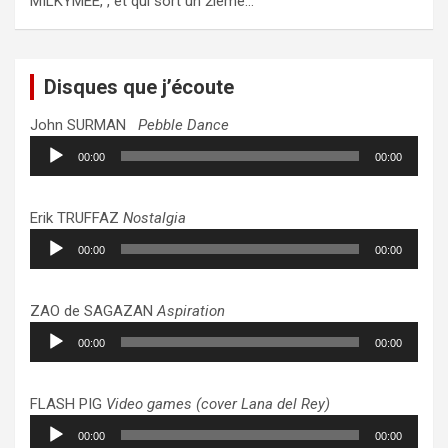
MILKYMEE, , et qui sort un 2ième…
Disques que j’écoute
John SURMAN
Pebble Dance
Lecteur
00:00
00:00
audio
Erik TRUFFAZ
Nostalgia
Lecteur
00:00
00:00
audio
ZAO de SAGAZAN
Aspiration
Lecteur
00:00
00:00
audio
FLASH PIG
Video games (cover Lana del Rey)
Lecteur
00:00
00:00
audio