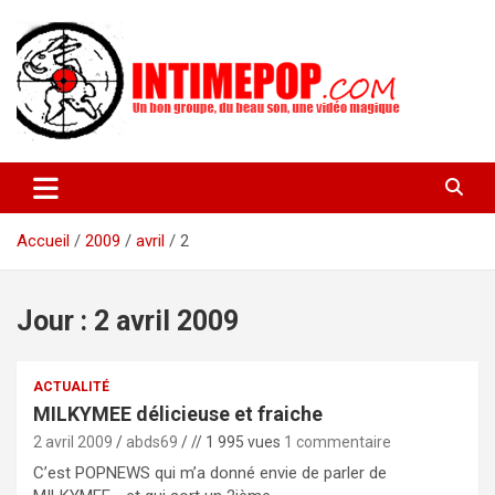
Aller
au
contenu
Un blog avec des sessions live filmées de concerts de musiques
intimepop.com
actuelles pop rock, post-rock, indé sur Lyon. rock pop concert
lyon
Accueil
2009
avril
2
Jour :
2 avril 2009
ACTUALITÉ
MILKYMEE délicieuse et fraiche
2 avril 2009
abds69
// 1 995 vues
1 commentaire
C’est POPNEWS qui m’a donné envie de parler de