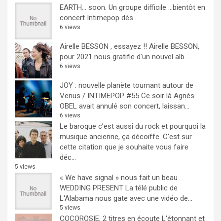
EARTH… soon.
Un groupe difficile ...bientôt en
concert Intimepop dès...
6 views
Airelle BESSON , essayez !!
Airelle BESSON,
pour 2021 nous gratifie d'un nouvel alb...
6 views
JOY : nouvelle planète tournant autour de
Venus / INTIMEPOP #55
Ce soir là Agnès
OBEL avait annulé son concert, laissan...
6 views
Le baroque c’est aussi du rock et pourquoi la
musique ancienne, ça décoiffe.
C'est sur
cette citation que je souhaite vous faire
déc...
5 views
« We have signal » nous fait un beau
WEDDING PRESENT
La télé public de
L'Alabama nous gate avec une vidéo de...
5 views
COCOROSIE, 2 titres en écoute
L'étonnant et