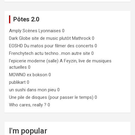
Pôtes 2.0
Amply
Scènes Lyonnaises 0
Dark Globe
site de music plutôt Mathrock 0
EOSHD
Du matos pour filmer des concerts 0
Frenchytech
actu techno…mon autre site 0
l'epicerie moderne (salle)
A Feyzin, live de musiques
actuelles 0
MOWNO ex bokson
0
publikart
0
un sushi dans mon pieu
0
Une pile de disques (pour passer le temps)
0
Who cares, really ?
0
I'm popular