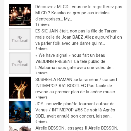
Découvrez MLCD… vous ne le regretterez pas
MLCD ? Kesako ce groupe aux initiales
d’entreprises… My...
13 views
ES SIE JAIN était, non pas la fille de Tarzan ,
mais celle de Joan BAEZ
Allez aujourd'hui on
va parler folk avec une dame qui m...
8 views
« We have signal » nous fait un beau
WEDDING PRESENT
La télé public de
L'Alabama nous gate avec une vidéo de...
7 views
SUSHEELA RAMAN se la ramène / concert
INTIMEPOP #51 BOOTLEG
Pas facile de
revenir au premier plan de la scène music...
7 views
JOY : nouvelle planète tournant autour de
Venus / INTIMEPOP #55
Ce soir là Agnès
OBEL avait annulé son concert, laissan...
6 views
Airelle BESSON , essayez !!
Airelle BESSON,