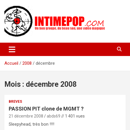
Aller
au
contenu
Un blog avec des sessions live filmées de concerts de musiques
intimepop.com
actuelles pop rock, post-rock, indé sur Lyon. rock pop concert
lyon
Accueil
2008
décembre
Mois :
décembre 2008
BREVES
PASSION PIT clone de MGMT ?
21 décembre 2008
abds69
// 1 401 vues
Sleepyhead, très bon !!!!