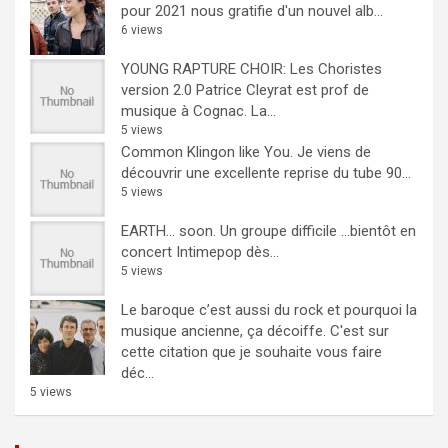
pour 2021 nous gratifie d'un nouvel alb...
6 views
YOUNG RAPTURE CHOIR: Les Choristes
version 2.0
Patrice Cleyrat est prof de
musique à Cognac. La...
5 views
Common Klingon like You.
Je viens de
découvrir une excellente reprise du tube 90...
5 views
EARTH… soon.
Un groupe difficile ...bientôt en
concert Intimepop dès...
5 views
Le baroque c’est aussi du rock et pourquoi la
musique ancienne, ça décoiffe.
C'est sur
cette citation que je souhaite vous faire
déc...
5 views