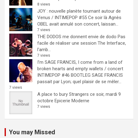
8 views
JOY : nouvelle planète tournant autour de
Venus / INTIMEPOP #55
Ce soir là Agnès
OBEL avait annulé son concert, laissan...
7 views
THE DODOS me donnent envie de dodo
Pas
facile de réaliser une session The Interface,
l'amb...
7 views
I’m SAGE FRANCIS, I come from a land of
broken hearts and empty wallets / concert
INTIMEPOP #46 BOOTLEG
SAGE FRANCIS
passait par Lyon; quel plaisir de se mêler...
7 views
A place to bury Strangers ce soir, mardi 9
octobre Epicerie Moderne
7 views
You may Missed