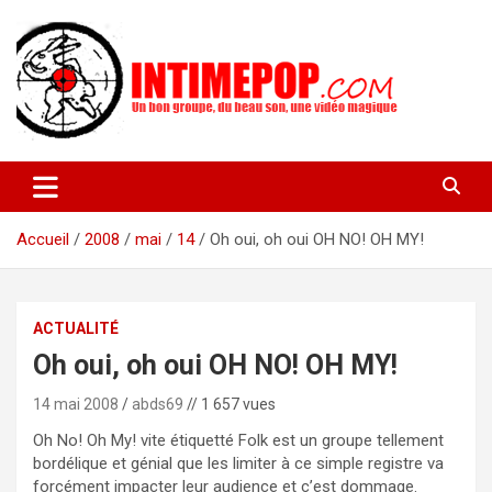
Aller
au
contenu
Un blog avec des sessions live filmées de concerts de musiques
intimepop.com
actuelles pop rock, post-rock, indé sur Lyon. rock pop concert
lyon
Accueil
2008
mai
14
Oh oui, oh oui OH NO! OH MY!
ACTUALITÉ
Oh oui, oh oui OH NO! OH MY!
14 mai 2008
abds69
// 1 657 vues
Oh No! Oh My! vite étiquetté Folk est un groupe tellement
bordélique et génial que les limiter à ce simple registre va
forcément impacter leur audience et c’est dommage.