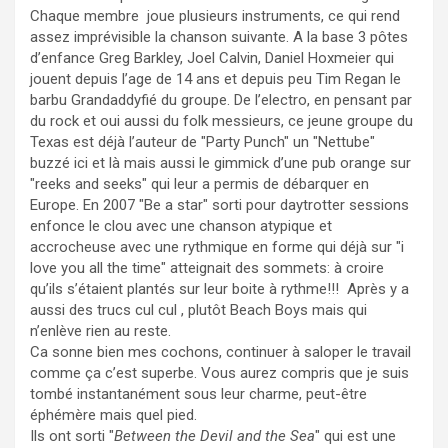
Chaque membre joue plusieurs instruments, ce qui rend
assez imprévisible la chanson suivante. A la base 3 pôtes
d’enfance Greg Barkley, Joel Calvin, Daniel Hoxmeier qui
jouent depuis l’age de 14 ans et depuis peu Tim Regan le
barbu Grandaddyfié du groupe. De l’electro, en pensant par
du rock et oui aussi du folk messieurs, ce jeune groupe du
Texas est déjà l’auteur de "Party Punch" un "Nettube"
buzzé ici et là mais aussi le gimmick d’une pub orange sur
"
reeks and seeks
" qui leur a permis de débarquer en
Europe. En 2007 "Be a star" sorti pour daytrotter sessions
enfonce le clou avec une chanson atypique et
accrocheuse avec une rythmique en forme qui déjà sur "i
love you all the time" atteignait des sommets: à croire
qu’ils s’étaient plantés sur leur boite à rythme!!! Après y a
aussi des trucs cul cul , plutôt Beach Boys mais qui
n’enlève rien au reste.
Ca sonne bien mes cochons, continuer à saloper le travail
comme ça c’est superbe. Vous aurez compris que je suis
tombé instantanément sous leur charme, peut-être
éphémère mais quel pied.
Ils ont sorti "
Between the Devil and the Sea
" qui est une