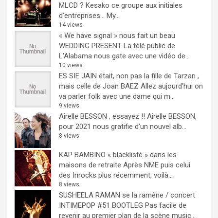
MLCD ? Kesako ce groupe aux initiales
d’entreprises… My...
14 views
« We have signal » nous fait un beau
WEDDING PRESENT
La télé public de
L'Alabama nous gate avec une vidéo de...
10 views
ES SIE JAIN était, non pas la fille de Tarzan ,
mais celle de Joan BAEZ
Allez aujourd'hui on
va parler folk avec une dame qui m...
9 views
Airelle BESSON , essayez !!
Airelle BESSON,
pour 2021 nous gratifie d'un nouvel alb...
8 views
KAP BAMBINO « blacklisté » dans les
maisons de retraite
Après NME puis celui
des Inrocks plus récemment, voilà...
8 views
SUSHEELA RAMAN se la ramène / concert
INTIMEPOP #51 BOOTLEG
Pas facile de
revenir au premier plan de la scène music...