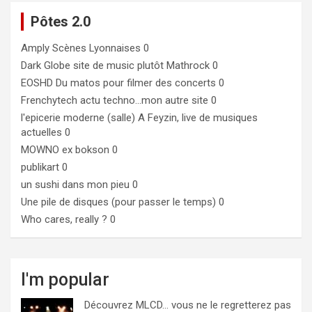
Pôtes 2.0
Amply
Scènes Lyonnaises 0
Dark Globe
site de music plutôt Mathrock 0
EOSHD
Du matos pour filmer des concerts 0
Frenchytech
actu techno…mon autre site 0
l'epicerie moderne (salle)
A Feyzin, live de musiques
actuelles 0
MOWNO ex bokson
0
publikart
0
un sushi dans mon pieu
0
Une pile de disques (pour passer le temps)
0
Who cares, really ?
0
I'm popular
Découvrez MLCD… vous ne le regretterez pas