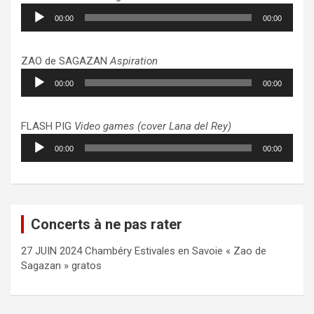
Lecteur
00:00
00:00
audio
ZAO de SAGAZAN
Aspiration
Lecteur
00:00
00:00
audio
FLASH PIG
Video games (cover Lana del Rey)
Lecteur
00:00
00:00
audio
Concerts à ne pas rater
27 JUIN 2024 Chambéry Estivales en Savoie « Zao de
Sagazan » gratos