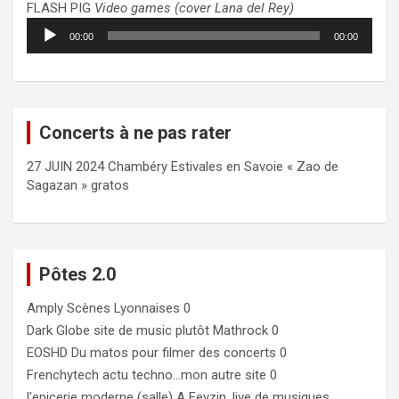
FLASH PIG
Video games (cover Lana del Rey)
Lecteur
00:00
00:00
audio
Concerts à ne pas rater
27 JUIN 2024 Chambéry Estivales en Savoie « Zao de
Sagazan » gratos
Pôtes 2.0
Amply
Scènes Lyonnaises 0
Dark Globe
site de music plutôt Mathrock 0
EOSHD
Du matos pour filmer des concerts 0
Frenchytech
actu techno…mon autre site 0
l'epicerie moderne (salle)
A Feyzin, live de musiques