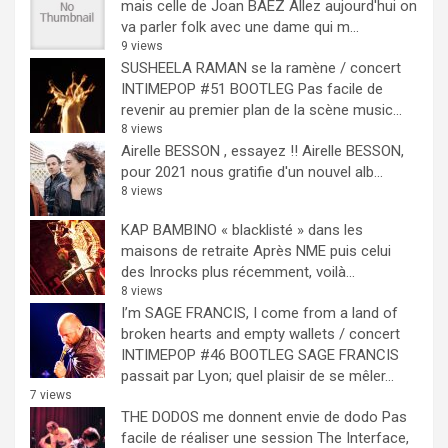
mais celle de Joan BAEZ
Allez aujourd'hui on
va parler folk avec une dame qui m...
9 views
SUSHEELA RAMAN se la ramène / concert
INTIMEPOP #51 BOOTLEG
Pas facile de
revenir au premier plan de la scène music...
8 views
Airelle BESSON , essayez !!
Airelle BESSON,
pour 2021 nous gratifie d'un nouvel alb...
8 views
KAP BAMBINO « blacklisté » dans les
maisons de retraite
Après NME puis celui
des Inrocks plus récemment, voilà...
8 views
I’m SAGE FRANCIS, I come from a land of
broken hearts and empty wallets / concert
INTIMEPOP #46 BOOTLEG
SAGE FRANCIS
passait par Lyon; quel plaisir de se mêler...
7 views
THE DODOS me donnent envie de dodo
Pas
facile de réaliser une session The Interface,