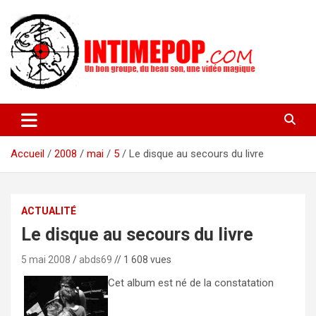
Aller
au
contenu
Un blog avec des sessions live filmées de concerts de musiques
intimepop.com
actuelles pop rock, post-rock, indé sur Lyon. rock pop concert
lyon
Accueil
2008
mai
5
Le disque au secours du livre
ACTUALITÉ
Le disque au secours du livre
5 mai 2008
abds69
// 1 608 vues
Cet album est né de la constatation