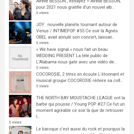
Airelle BESSON , essayez !!
Airelle BESSON,
pour 2021 nous gratifie d'un nouvel alb...
6 views
JOY : nouvelle planète tournant autour de
Venus / INTIMEPOP #55
Ce soir là Agnès
OBEL avait annulé son concert, laissan...
6 views
« We have signal » nous fait un beau
WEDDING PRESENT
La télé public de
L'Alabama nous gate avec une vidéo de...
5 views
COCOROSIE, 2 titres en écoute
L'étonnant et
musical groupe COCOROSIE réiteire sa coll...
5 views
THE NORTH BAY MOUSTACHE LEAGUE ont la
barbe qui pousse / Young POP #27
Ce fut un
moment agréable ce soir là que de retrouver
l...
5 views
Le baroque c’est aussi du rock et pourquoi la