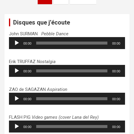
des
publications
Disques que j’écoute
John SURMAN
Pebble Dance
Lecteur
00:00
00:00
audio
Erik TRUFFAZ
Nostalgia
Lecteur
00:00
00:00
audio
ZAO de SAGAZAN
Aspiration
Lecteur
00:00
00:00
audio
FLASH PIG
Video games (cover Lana del Rey)
Lecteur
00:00
00:00
audio