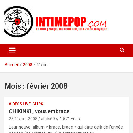
Aller
au
contenu
Un blog avec des sessions live filmées de concerts de musiques
intimepop.com
actuelles pop rock, post-rock, indé sur Lyon. rock pop concert
lyon
Accueil
2008
février
Mois :
février 2008
VIDÉOS LIVE, CLIPS
CHIKINKI , vous embrace
28 février 2008
abds69
// 1 571 vues
Leur nouvel album « brace, brace » qui date déjà de l’année