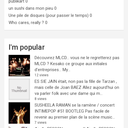
publikart
0
un sushi dans mon pieu
0
Une pile de disques (pour passer le temps)
0
Who cares, really ?
0
I'm popular
Découvrez MLCD… vous ne le regretterez pas
MLCD ? Kesako ce groupe aux initiales
d’entreprises… My...
12 views
ES SIE JAIN était, non pas la fille de Tarzan ,
mais celle de Joan BAEZ
Allez aujourd'hui on
va parler folk avec une dame qui m...
8 views
SUSHEELA RAMAN se la ramène / concert
INTIMEPOP #51 BOOTLEG
Pas facile de
revenir au premier plan de la scène music...
7 views