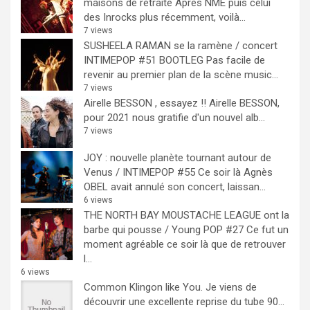
maisons de retraite
Après NME puis celui
des Inrocks plus récemment, voilà...
7 views
SUSHEELA RAMAN se la ramène / concert
INTIMEPOP #51 BOOTLEG
Pas facile de
revenir au premier plan de la scène music...
7 views
Airelle BESSON , essayez !!
Airelle BESSON,
pour 2021 nous gratifie d'un nouvel alb...
7 views
JOY : nouvelle planète tournant autour de
Venus / INTIMEPOP #55
Ce soir là Agnès
OBEL avait annulé son concert, laissan...
6 views
THE NORTH BAY MOUSTACHE LEAGUE ont la
barbe qui pousse / Young POP #27
Ce fut un
moment agréable ce soir là que de retrouver
l...
6 views
Common Klingon like You.
Je viens de
découvrir une excellente reprise du tube 90...