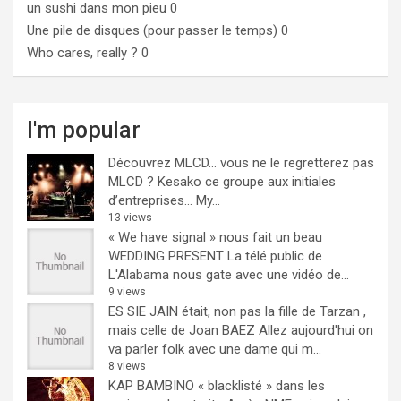
un sushi dans mon pieu
0
Une pile de disques (pour passer le temps)
0
Who cares, really ?
0
I'm popular
Découvrez MLCD… vous ne le regretterez pas
MLCD ? Kesako ce groupe aux initiales
d’entreprises… My...
13 views
« We have signal » nous fait un beau
WEDDING PRESENT
La télé public de
L'Alabama nous gate avec une vidéo de...
9 views
ES SIE JAIN était, non pas la fille de Tarzan ,
mais celle de Joan BAEZ
Allez aujourd'hui on
va parler folk avec une dame qui m...
8 views
KAP BAMBINO « blacklisté » dans les