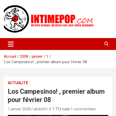
Aller
au
contenu
Un blog avec des sessions live filmées de concerts de musiques
intimepop.com
actuelles pop rock, post-rock, indé sur Lyon. rock pop concert
lyon
Accueil
2008
janvier
1
Los Campesinos! , premier album pour février 08
ACTUALITÉ
Los Campesinos! , premier album
pour février 08
1 janvier 2008
abds69
// 1 712 vues
1 commentaire