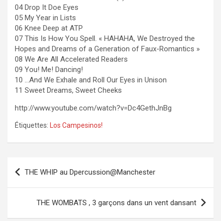
04 Drop It Doe Eyes
05 My Year in Lists
06 Knee Deep at ATP
07 This Is How You Spell. « HAHAHA, We Destroyed the
Hopes and Dreams of a Generation of Faux-Romantics »
08 We Are All Accelerated Readers
09 You! Me! Dancing!
10 …And We Exhale and Roll Our Eyes in Unison
11 Sweet Dreams, Sweet Cheeks
http://www.youtube.com/watch?v=Dc4GethJnBg
Étiquettes:
Los Campesinos!
Navigation
THE WHIP au Dpercussion@Manchester
de
l’article
THE WOMBATS , 3 garçons dans un vent dansant