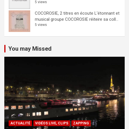
5 views
COCOROSIE, 2 titres en écoute
L'étonnant et
musical groupe COCOROSIE réiteire sa coll...
5 views
You may Missed
ACTUALITÉ
VIDÉOS LIVE, CLIPS
ZAPPING