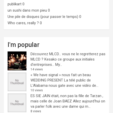
publikart
0
un sushi dans mon pieu
0
Une pile de disques (pour passer le temps)
0
Who cares, really ?
0
I'm popular
Découvrez MLCD… vous ne le regretterez pas
MLCD ? Kesako ce groupe aux initiales
d’entreprises… My...
14 views
« We have signal » nous fait un beau
WEDDING PRESENT
La télé public de
L'Alabama nous gate avec une vidéo de...
10 views
ES SIE JAIN était, non pas la fille de Tarzan ,
mais celle de Joan BAEZ
Allez aujourd'hui on
va parler folk avec une dame qui m...
8 views