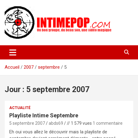
Aller
au
contenu
Un blog avec des sessions live filmées de concerts de musiques
intimepop.com
actuelles pop rock, post-rock, indé sur Lyon. rock pop concert
lyon
Accueil
2007
septembre
5
Jour :
5 septembre 2007
ACTUALITÉ
Playliste Intime Septembre
5 septembre 2007
abds69
// 1 579 vues
1 commentaire
Eh oui vous allez le découvrir mais la playliste de