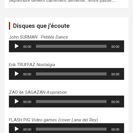
septembre devient carrément démente….entre passé ,…
Disques que j’écoute
John SURMAN
Pebble Dance
Lecteur
00:00
00:00
audio
Erik TRUFFAZ
Nostalgia
Lecteur
00:00
00:00
audio
ZAO de SAGAZAN
Aspiration
Lecteur
00:00
00:00
audio
FLASH PIG
Video games (cover Lana del Rey)
Lecteur
00:00
00:00
audio