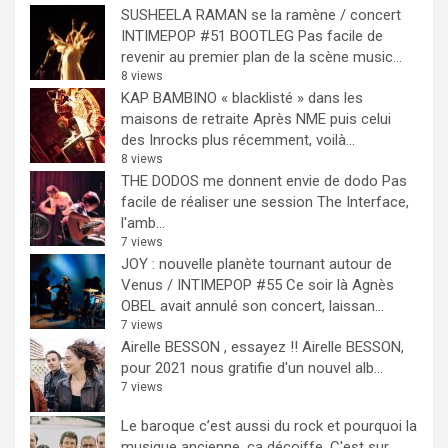
SUSHEELA RAMAN se la ramène / concert
INTIMEPOP #51 BOOTLEG
Pas facile de
revenir au premier plan de la scène music...
8 views
KAP BAMBINO « blacklisté » dans les
maisons de retraite
Après NME puis celui
des Inrocks plus récemment, voilà...
8 views
THE DODOS me donnent envie de dodo
Pas
facile de réaliser une session The Interface,
l'amb...
7 views
JOY : nouvelle planète tournant autour de
Venus / INTIMEPOP #55
Ce soir là Agnès
OBEL avait annulé son concert, laissan...
7 views
Airelle BESSON , essayez !!
Airelle BESSON,
pour 2021 nous gratifie d'un nouvel alb...
7 views
Le baroque c’est aussi du rock et pourquoi la
musique ancienne, ça décoiffe.
C'est sur