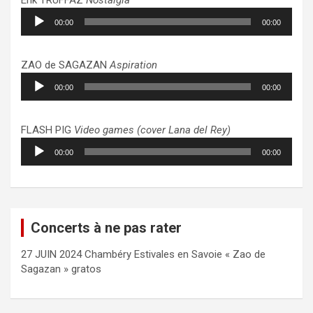
Lecteur
00:00
00:00
audio
ZAO de SAGAZAN
Aspiration
Lecteur
00:00
00:00
audio
FLASH PIG
Video games (cover Lana del Rey)
Lecteur
00:00
00:00
audio
Concerts à ne pas rater
27 JUIN 2024 Chambéry Estivales en Savoie « Zao de
Sagazan » gratos