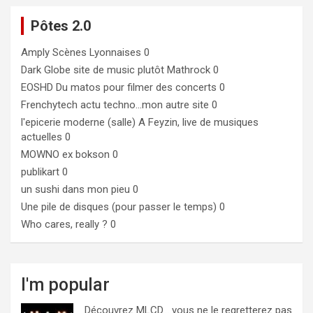
Pôtes 2.0
Amply
Scènes Lyonnaises 0
Dark Globe
site de music plutôt Mathrock 0
EOSHD
Du matos pour filmer des concerts 0
Frenchytech
actu techno…mon autre site 0
l'epicerie moderne (salle)
A Feyzin, live de musiques
actuelles 0
MOWNO ex bokson
0
publikart
0
un sushi dans mon pieu
0
Une pile de disques (pour passer le temps)
0
Who cares, really ?
0
I'm popular
Découvrez MLCD… vous ne le regretterez pas