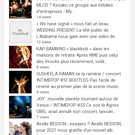
MLCD ? Kesako ce groupe aux initiales
d’entreprises… My...
14 views
« We have signal » nous fait un beau
WEDDING PRESENT
La télé public de
L'Alabama nous gate avec une vidéo de...
10 views
KAP BAMBINO « blacklisté » dans les
maisons de retraite
Après NME puis celui
des Inrocks plus récemment, voilà...
8 views
SUSHEELA RAMAN se la ramène / concert
INTIMEPOP #51 BOOTLEG
Pas facile de
revenir au premier plan de la scène music...
8 views
JOY : nouvelle planète tournant autour de
Venus / INTIMEPOP #55
Ce soir là Agnès
OBEL avait annulé son concert, laissan...
7 views
Airelle BESSON , essayez !!
Airelle BESSON,
pour 2021 nous gratifie d'un nouvel alb...