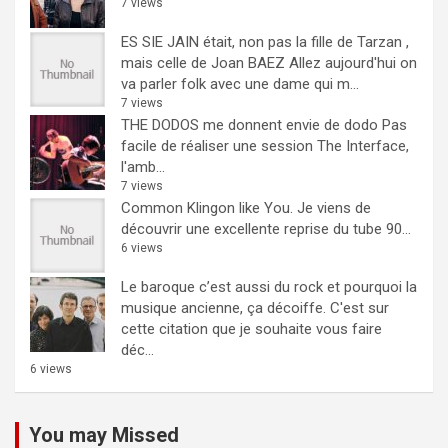
7 views
ES SIE JAIN était, non pas la fille de Tarzan ,
mais celle de Joan BAEZ
Allez aujourd'hui on
va parler folk avec une dame qui m...
7 views
THE DODOS me donnent envie de dodo
Pas
facile de réaliser une session The Interface,
l'amb...
7 views
Common Klingon like You.
Je viens de
découvrir une excellente reprise du tube 90...
6 views
Le baroque c’est aussi du rock et pourquoi la
musique ancienne, ça décoiffe.
C'est sur
cette citation que je souhaite vous faire
déc...
6 views
You may Missed