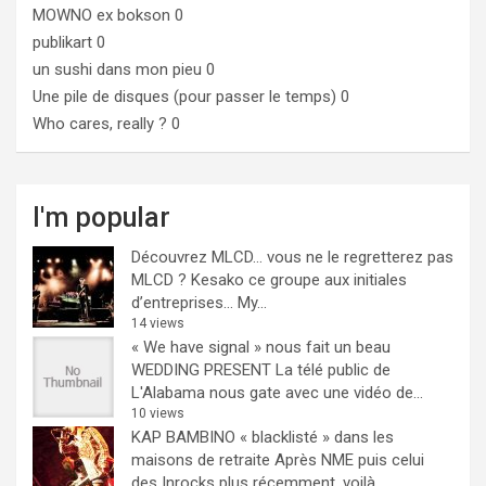
MOWNO ex bokson
0
publikart
0
un sushi dans mon pieu
0
Une pile de disques (pour passer le temps)
0
Who cares, really ?
0
I'm popular
Découvrez MLCD… vous ne le regretterez pas
MLCD ? Kesako ce groupe aux initiales
d’entreprises… My...
14 views
« We have signal » nous fait un beau
WEDDING PRESENT
La télé public de
L'Alabama nous gate avec une vidéo de...
10 views
KAP BAMBINO « blacklisté » dans les
maisons de retraite
Après NME puis celui
des Inrocks plus récemment, voilà...