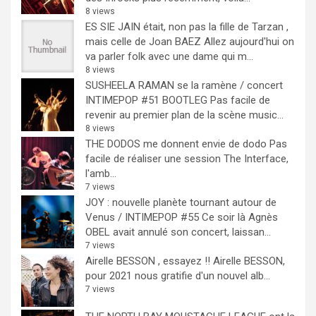
8 views
ES SIE JAIN était, non pas la fille de Tarzan ,
mais celle de Joan BAEZ
Allez aujourd'hui on
va parler folk avec une dame qui m...
8 views
SUSHEELA RAMAN se la ramène / concert
INTIMEPOP #51 BOOTLEG
Pas facile de
revenir au premier plan de la scène music...
8 views
THE DODOS me donnent envie de dodo
Pas
facile de réaliser une session The Interface,
l'amb...
7 views
JOY : nouvelle planète tournant autour de
Venus / INTIMEPOP #55
Ce soir là Agnès
OBEL avait annulé son concert, laissan...
7 views
Airelle BESSON , essayez !!
Airelle BESSON,
pour 2021 nous gratifie d'un nouvel alb...
7 views