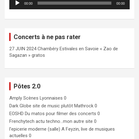
00:00
00:00
audio
Concerts à ne pas rater
27 JUIN 2024 Chambéry Estivales en Savoie « Zao de
Sagazan » gratos
Pôtes 2.0
Amply
Scènes Lyonnaises 0
Dark Globe
site de music plutôt Mathrock 0
EOSHD
Du matos pour filmer des concerts 0
Frenchytech
actu techno…mon autre site 0
l'epicerie moderne (salle)
A Feyzin, live de musiques
actuelles 0