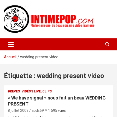
Aller
au
contenu
Un blog avec des sessions live filmées de concerts de musiques
intimepop.com
actuelles pop rock, post-rock, indé sur Lyon. rock pop concert
lyon
Accueil
wedding present video
Étiquette :
wedding present video
BREVES
VIDÉOS LIVE, CLIPS
« We have signal » nous fait un beau WEDDING
PRESENT
8 juillet 2009
abds69
// 1 595 vues