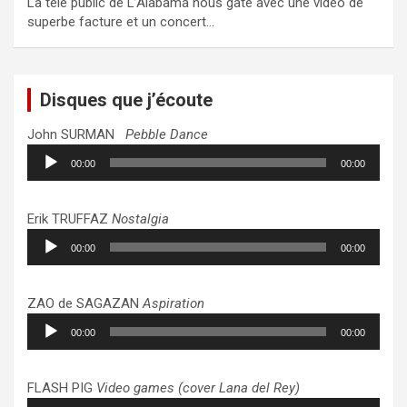
La télé public de L’Alabama nous gate avec une vidéo de
superbe facture et un concert…
Disques que j’écoute
John SURMAN
Pebble Dance
Lecteur
00:00
00:00
audio
Erik TRUFFAZ
Nostalgia
Lecteur
00:00
00:00
audio
ZAO de SAGAZAN
Aspiration
Lecteur
00:00
00:00
audio
FLASH PIG
Video games (cover Lana del Rey)
Lecteur