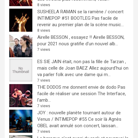
8 views
SUSHEELA RAMAN se la ramène / concert
INTIMEPOP #51 BOOTLEG
Pas facile de
revenir au premier plan de la scène music...
8 views
Airelle BESSON , essayez !!
Airelle BESSON,
pour 2021 nous gratifie d'un nouvel alb...
7 views
ES SIE JAIN était, non pas la fille de Tarzan ,
mais celle de Joan BAEZ
Allez aujourd'hui on
va parler folk avec une dame qui m...
7 views
THE DODOS me donnent envie de dodo
Pas
facile de réaliser une session The Interface,
l'amb...
7 views
JOY : nouvelle planète tournant autour de
Venus / INTIMEPOP #55
Ce soir là Agnès
OBEL avait annulé son concert, laissan...
7 views