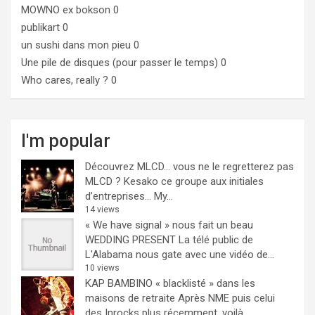
MOWNO ex bokson
0
publikart
0
un sushi dans mon pieu
0
Une pile de disques (pour passer le temps)
0
Who cares, really ?
0
I'm popular
Découvrez MLCD… vous ne le regretterez pas
MLCD ? Kesako ce groupe aux initiales
d’entreprises… My...
14 views
« We have signal » nous fait un beau
WEDDING PRESENT
La télé public de
L'Alabama nous gate avec une vidéo de...
10 views
KAP BAMBINO « blacklisté » dans les
maisons de retraite
Après NME puis celui
des Inrocks plus récemment, voilà...