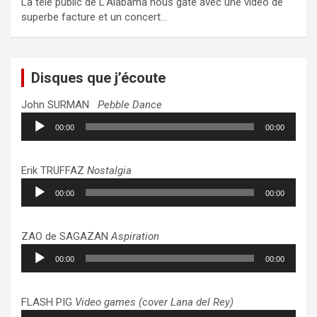
La télé public de L’Alabama nous gate avec une vidéo de
superbe facture et un concert…
Disques que j’écoute
John SURMAN
Pebble Dance
Lecteur
00:00
00:00
audio
Erik TRUFFAZ
Nostalgia
Lecteur
00:00
00:00
audio
ZAO de SAGAZAN
Aspiration
Lecteur
00:00
00:00
audio
FLASH PIG
Video games (cover Lana del Rey)
Lecteur