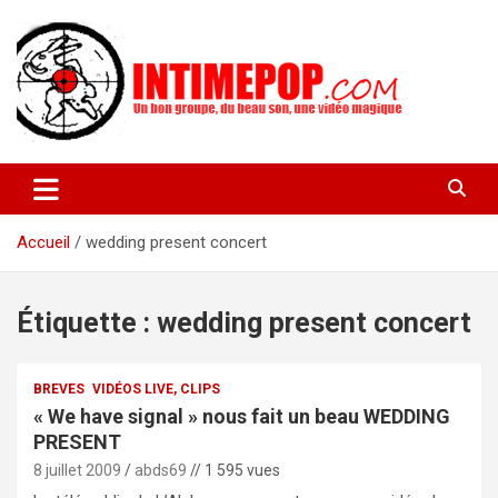
Aller
au
contenu
Un blog avec des sessions live filmées de concerts de musiques
intimepop.com
actuelles pop rock, post-rock, indé sur Lyon. rock pop concert
lyon
Accueil
wedding present concert
Étiquette :
wedding present concert
BREVES
VIDÉOS LIVE, CLIPS
« We have signal » nous fait un beau WEDDING
PRESENT
8 juillet 2009
abds69
// 1 595 vues