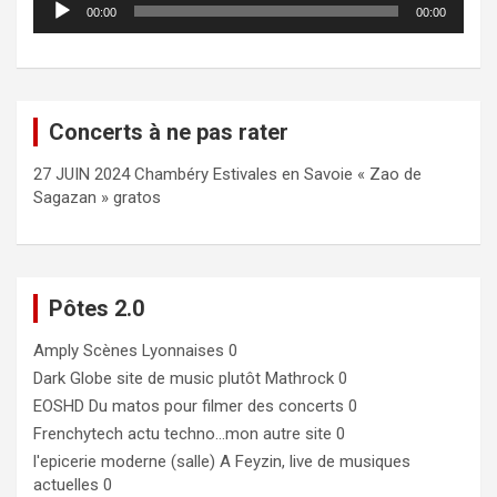
00:00
00:00
audio
Concerts à ne pas rater
27 JUIN 2024 Chambéry Estivales en Savoie « Zao de
Sagazan » gratos
Pôtes 2.0
Amply
Scènes Lyonnaises 0
Dark Globe
site de music plutôt Mathrock 0
EOSHD
Du matos pour filmer des concerts 0
Frenchytech
actu techno…mon autre site 0
l'epicerie moderne (salle)
A Feyzin, live de musiques
actuelles 0