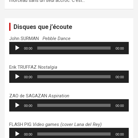
morceau sans un seul accroc. C’est…
Disques que j’écoute
John SURMAN
Pebble Dance
Lecteur
00:00
00:00
audio
Erik TRUFFAZ
Nostalgia
Lecteur
00:00
00:00
audio
ZAO de SAGAZAN
Aspiration
Lecteur
00:00
00:00
audio
FLASH PIG
Video games (cover Lana del Rey)
Lecteur
00:00
00:00
audio