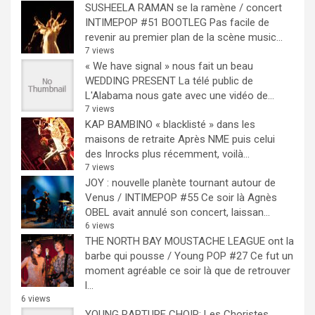
SUSHEELA RAMAN se la ramène / concert
INTIMEPOP #51 BOOTLEG
Pas facile de
revenir au premier plan de la scène music...
7 views
« We have signal » nous fait un beau
WEDDING PRESENT
La télé public de
L'Alabama nous gate avec une vidéo de...
7 views
KAP BAMBINO « blacklisté » dans les
maisons de retraite
Après NME puis celui
des Inrocks plus récemment, voilà...
7 views
JOY : nouvelle planète tournant autour de
Venus / INTIMEPOP #55
Ce soir là Agnès
OBEL avait annulé son concert, laissan...
6 views
THE NORTH BAY MOUSTACHE LEAGUE ont la
barbe qui pousse / Young POP #27
Ce fut un
moment agréable ce soir là que de retrouver
l...
6 views
YOUNG RAPTURE CHOIR: Les Choristes