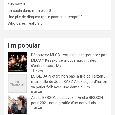
publikart
0
un sushi dans mon pieu
0
Une pile de disques (pour passer le temps)
0
Who cares, really ?
0
I'm popular
Découvrez MLCD… vous ne le regretterez pas
MLCD ? Kesako ce groupe aux initiales
d’entreprises… My...
13 views
ES SIE JAIN était, non pas la fille de Tarzan ,
mais celle de Joan BAEZ
Allez aujourd'hui on
va parler folk avec une dame qui m...
8 views
Airelle BESSON , essayez !!
Airelle BESSON,
pour 2021 nous gratifie d'un nouvel alb...
7 views