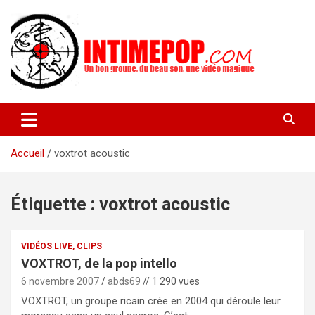
Aller
au
contenu
Un blog avec des sessions live filmées de concerts de musiques
intimepop.com
actuelles pop rock, post-rock, indé sur Lyon. rock pop concert
lyon
Accueil
voxtrot acoustic
Étiquette :
voxtrot acoustic
VIDÉOS LIVE, CLIPS
VOXTROT, de la pop intello
6 novembre 2007
abds69
// 1 290 vues
VOXTROT, un groupe ricain crée en 2004 qui déroule leur