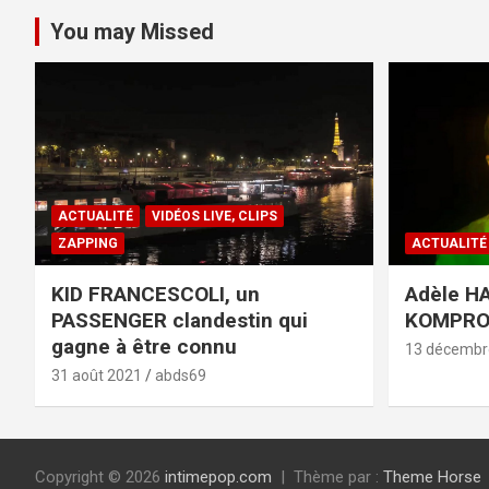
You may Missed
ACTUALITÉ
VIDÉOS LIVE, CLIPS
ZAPPING
ACTUALITÉ
KID FRANCESCOLI, un
Adèle HA
PASSENGER clandestin qui
KOMPR
gagne à être connu
13 décembr
31 août 2021
abds69
Copyright © 2026
intimepop.com
Thème par :
Theme Horse