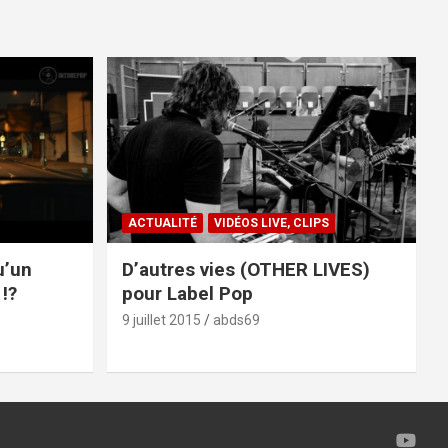
ACTUALITÉ
VIDÉOS LIVE, CLIPS
u’un
D’autres vies (OTHER LIVES)
!?
pour Label Pop
9 juillet 2015
abds69