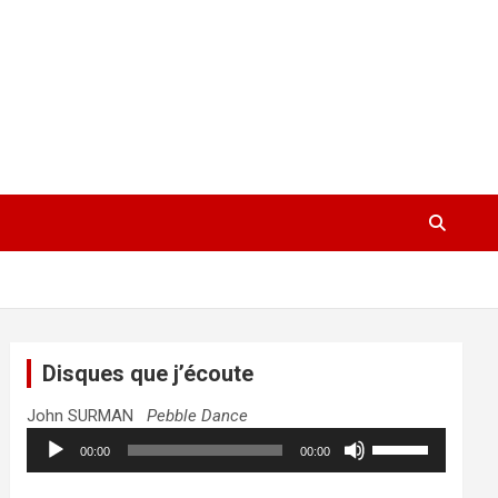
Disques que j’écoute
John SURMAN
Pebble Dance
Lecteur
Utilisez
00:00
00:00
audio
les
flèches