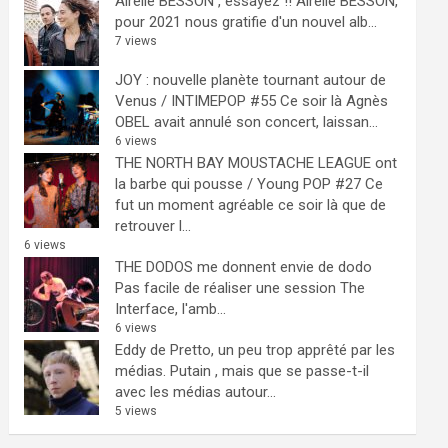
Airelle BESSON , essayez !!
Airelle BESSON,
pour 2021 nous gratifie d'un nouvel alb...
7 views
JOY : nouvelle planète tournant autour de
Venus / INTIMEPOP #55
Ce soir là Agnès
OBEL avait annulé son concert, laissan...
6 views
THE NORTH BAY MOUSTACHE LEAGUE ont
la barbe qui pousse / Young POP #27
Ce
fut un moment agréable ce soir là que de
retrouver l...
6 views
THE DODOS me donnent envie de dodo
Pas facile de réaliser une session The
Interface, l'amb...
6 views
Eddy de Pretto, un peu trop apprêté par les
médias.
Putain , mais que se passe-t-il
avec les médias autour...
5 views