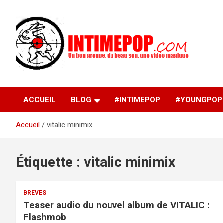
Aller
au
contenu
Un blog avec des sessions live filmées de concerts de
intimepop.com
musiques actuelles pop rock, post-rock, indé sur Lyon. rock po
concert lyon
ACCUEIL
BLOG
#INTIMEPOP
#YOUNGPOP
Accueil
vitalic minimix
Étiquette :
vitalic minimix
BREVES
Teaser audio du nouvel album de VITALIC :
Flashmob