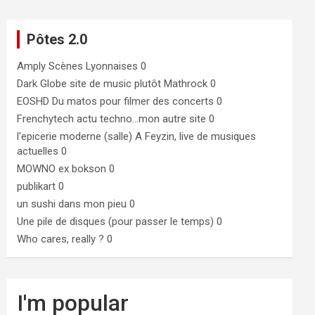
Pôtes 2.0
Amply
Scènes Lyonnaises 0
Dark Globe
site de music plutôt Mathrock 0
EOSHD
Du matos pour filmer des concerts 0
Frenchytech
actu techno…mon autre site 0
l'epicerie moderne (salle)
A Feyzin, live de musiques
actuelles 0
MOWNO ex bokson
0
publikart
0
un sushi dans mon pieu
0
Une pile de disques (pour passer le temps)
0
Who cares, really ?
0
I'm popular