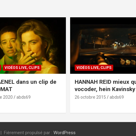
VIDÉOS LIVE, CLIPS
VIDÉOS LIVE, CLIPS
ENEL dans un clip de
HANNAH REID mieux q
OMAT
vocoder, hein Kavinsky 
e 2020
abds69
26 octobre 2015
abds69
Fièrement propulsé par :
WordPress