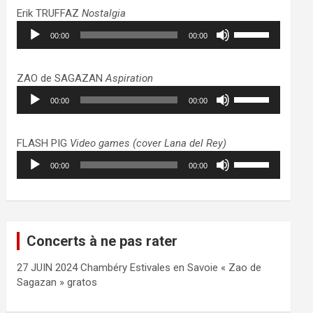
haut/bas
Erik TRUFFAZ
Nostalgia
pour
Lecteur
Utilisez
augmenter
00:00
00:00
audio
les
ou
flèches
diminuer
haut/bas
ZAO de SAGAZAN
Aspiration
le
pour
Lecteur
Utilisez
volume.
augmenter
00:00
00:00
audio
les
ou
flèches
diminuer
haut/bas
FLASH PIG
Video games (cover Lana del Rey)
le
pour
Lecteur
Utilisez
volume.
augmenter
00:00
00:00
audio
les
ou
flèches
diminuer
haut/bas
le
pour
volume.
augmenter
Concerts à ne pas rater
ou
diminuer
27 JUIN 2024 Chambéry Estivales en Savoie « Zao de
le
Sagazan » gratos
volume.