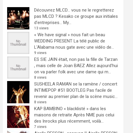
Découvrez MLCD… vous ne le regretterez
pas
MLCD ? Kesako ce groupe aux initiales
d’entreprises… My...
13 views
« We have signal » nous fait un beau
WEDDING PRESENT
La télé public de
L'Alabama nous gate avec une vidéo de...
9 views
ES SIE JAIN était, non pas la fille de Tarzan
, mais celle de Joan BAEZ
Allez aujourd'hui
on va parler folk avec une dame qui m...
8 views
SUSHEELA RAMAN se la ramène / concert
INTIMEPOP #51 BOOTLEG
Pas facile de
revenir au premier plan de la scène music...
8 views
KAP BAMBINO « blacklisté » dans les
maisons de retraite
Après NME puis celui
des Inrocks plus récemment, voilà...
7 views