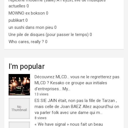
l'epicerie moderne (salle)
A Feyzin, live de musiques
actuelles 0
MOWNO ex bokson
0
publikart
0
un sushi dans mon pieu
0
Une pile de disques (pour passer le temps)
0
Who cares, really ?
0
I'm popular
Découvrez MLCD… vous ne le regretterez pas
MLCD ? Kesako ce groupe aux initiales
d’entreprises… My...
13 views
ES SIE JAIN était, non pas la fille de Tarzan ,
mais celle de Joan BAEZ
Allez aujourd'hui on
va parler folk avec une dame qui m...
8 views
« We have signal » nous fait un beau