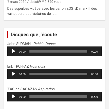
7 mars 2010
abds69
// 1 870 vues
Des superbes vidéos avec les canon EOS 5D mark II des
vainqueurs des victoires de la…
Disques que j’écoute
John SURMAN
Pebble Dance
Lecteur
00:00
00:00
audio
Erik TRUFFAZ
Nostalgia
Lecteur
00:00
00:00
audio
ZAO de SAGAZAN
Aspiration
Lecteur
00:00
00:00
audio