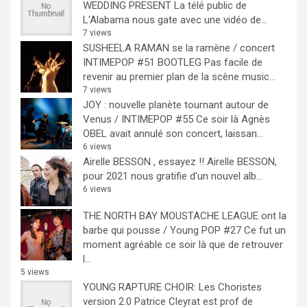
WEDDING PRESENT
La télé public de
L'Alabama nous gate avec une vidéo de...
7 views
SUSHEELA RAMAN se la ramène / concert
INTIMEPOP #51 BOOTLEG
Pas facile de
revenir au premier plan de la scène music...
7 views
JOY : nouvelle planète tournant autour de
Venus / INTIMEPOP #55
Ce soir là Agnès
OBEL avait annulé son concert, laissan...
6 views
Airelle BESSON , essayez !!
Airelle BESSON,
pour 2021 nous gratifie d'un nouvel alb...
6 views
THE NORTH BAY MOUSTACHE LEAGUE ont la
barbe qui pousse / Young POP #27
Ce fut un
moment agréable ce soir là que de retrouver
l...
5 views
YOUNG RAPTURE CHOIR: Les Choristes
version 2.0
Patrice Cleyrat est prof de