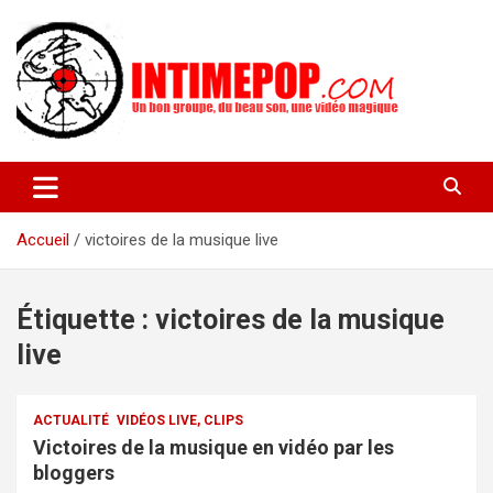
Aller
au
contenu
Un blog avec des sessions live filmées de concerts de musiques
intimepop.com
actuelles pop rock, post-rock, indé sur Lyon. rock pop concert
lyon
Accueil
victoires de la musique live
Étiquette :
victoires de la musique
live
ACTUALITÉ
VIDÉOS LIVE, CLIPS
Victoires de la musique en vidéo par les
bloggers