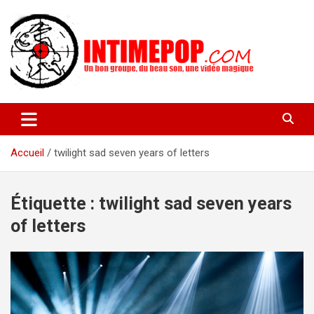
Aller
au
contenu
Un blog avec des sessions live filmées de concerts de musiques
intimepop.com
actuelles pop rock, post-rock, indé sur Lyon. rock pop concert
lyon
Accueil
twilight sad seven years of letters
Étiquette :
twilight sad seven years
of letters