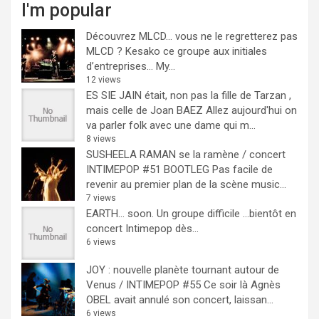
I'm popular
Découvrez MLCD… vous ne le regretterez pas
MLCD ? Kesako ce groupe aux initiales
d’entreprises… My...
12 views
ES SIE JAIN était, non pas la fille de Tarzan ,
mais celle de Joan BAEZ
Allez aujourd'hui on
va parler folk avec une dame qui m...
8 views
SUSHEELA RAMAN se la ramène / concert
INTIMEPOP #51 BOOTLEG
Pas facile de
revenir au premier plan de la scène music...
7 views
EARTH… soon.
Un groupe difficile ...bientôt en
concert Intimepop dès...
6 views
JOY : nouvelle planète tournant autour de
Venus / INTIMEPOP #55
Ce soir là Agnès
OBEL avait annulé son concert, laissan...
6 views