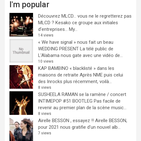
I'm popular
Découvrez MLCD… vous ne le regretterez pas
MLCD ? Kesako ce groupe aux initiales
d’entreprises… My...
14 views
« We have signal » nous fait un beau
WEDDING PRESENT
La télé public de
L'Alabama nous gate avec une vidéo de...
10 views
KAP BAMBINO « blacklisté » dans les
maisons de retraite
Après NME puis celui
des Inrocks plus récemment, voilà...
8 views
SUSHEELA RAMAN se la ramène / concert
INTIMEPOP #51 BOOTLEG
Pas facile de
revenir au premier plan de la scène music...
8 views
Airelle BESSON , essayez !!
Airelle BESSON,
pour 2021 nous gratifie d'un nouvel alb...
7 views