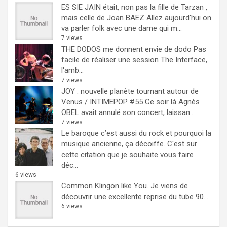
ES SIE JAIN était, non pas la fille de Tarzan ,
mais celle de Joan BAEZ
Allez aujourd'hui on
va parler folk avec une dame qui m...
7 views
THE DODOS me donnent envie de dodo
Pas
facile de réaliser une session The Interface,
l'amb...
7 views
JOY : nouvelle planète tournant autour de
Venus / INTIMEPOP #55
Ce soir là Agnès
OBEL avait annulé son concert, laissan...
7 views
Le baroque c’est aussi du rock et pourquoi la
musique ancienne, ça décoiffe.
C'est sur
cette citation que je souhaite vous faire
déc...
6 views
Common Klingon like You.
Je viens de
découvrir une excellente reprise du tube 90...
6 views