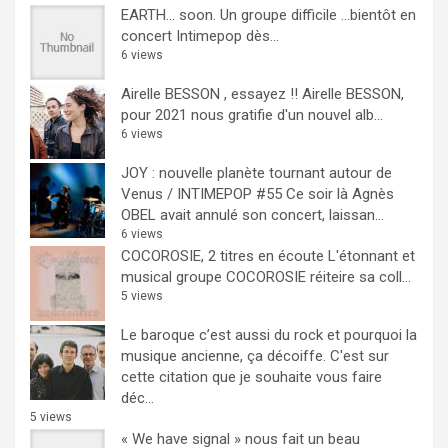
EARTH… soon.
Un groupe difficile ...bientôt en
concert Intimepop dès...
6 views
Airelle BESSON , essayez !!
Airelle BESSON,
pour 2021 nous gratifie d'un nouvel alb...
6 views
JOY : nouvelle planète tournant autour de
Venus / INTIMEPOP #55
Ce soir là Agnès
OBEL avait annulé son concert, laissan...
6 views
COCOROSIE, 2 titres en écoute
L'étonnant et
musical groupe COCOROSIE réiteire sa coll...
5 views
Le baroque c’est aussi du rock et pourquoi la
musique ancienne, ça décoiffe.
C'est sur
cette citation que je souhaite vous faire
déc...
5 views
« We have signal » nous fait un beau