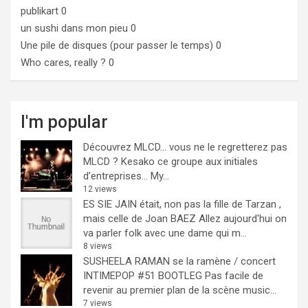
publikart
0
un sushi dans mon pieu
0
Une pile de disques (pour passer le temps)
0
Who cares, really ?
0
I'm popular
Découvrez MLCD… vous ne le regretterez pas
MLCD ? Kesako ce groupe aux initiales
d’entreprises… My...
12 views
ES SIE JAIN était, non pas la fille de Tarzan ,
mais celle de Joan BAEZ
Allez aujourd'hui on
va parler folk avec une dame qui m...
8 views
SUSHEELA RAMAN se la ramène / concert
INTIMEPOP #51 BOOTLEG
Pas facile de
revenir au premier plan de la scène music...
7 views