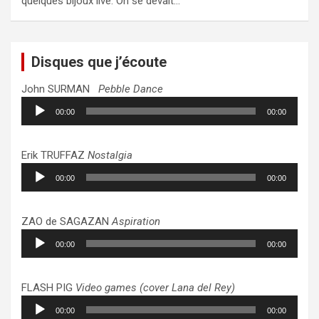
quelques bijoux live. On se devait…
Disques que j’écoute
John SURMAN
Pebble Dance
Lecteur
00:00
00:00
audio
Erik TRUFFAZ
Nostalgia
Lecteur
00:00
00:00
audio
ZAO de SAGAZAN
Aspiration
Lecteur
00:00
00:00
audio
FLASH PIG
Video games (cover Lana del Rey)
Lecteur
00:00
00:00
audio