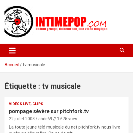
Aller
au
contenu
Un blog avec des sessions live filmées de concerts de musiques
intimepop.com
actuelles pop rock, post-rock, indé sur Lyon. rock pop concert
lyon
Accueil
tv musicale
Étiquette :
tv musicale
VIDÉOS LIVE, CLIPS
pompage sévère sur pitchfork.tv
22 juillet 2008
abds69
// 1 675 vues
La toute jeune télé musicale du net pitchfork.tv nous livre