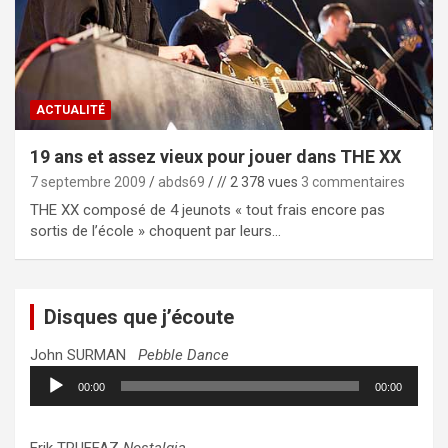
ACTUALITÉ
19 ans et assez vieux pour jouer dans THE XX
7 septembre 2009
abds69
// 2 378 vues
3 commentaires
THE XX composé de 4 jeunots « tout frais encore pas
sortis de l’école » choquent par leurs…
Disques que j’écoute
John SURMAN
Pebble Dance
Lecteur
00:00
00:00
audio
Erik TRUFFAZ
Nostalgia