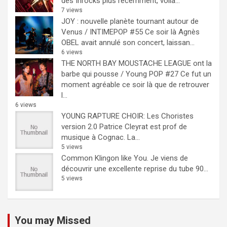
des Inrocks plus récemment, voilà...
7 views
JOY : nouvelle planète tournant autour de
Venus / INTIMEPOP #55
Ce soir là Agnès
OBEL avait annulé son concert, laissan...
6 views
THE NORTH BAY MOUSTACHE LEAGUE ont la
barbe qui pousse / Young POP #27
Ce fut un
moment agréable ce soir là que de retrouver
l...
6 views
YOUNG RAPTURE CHOIR: Les Choristes
version 2.0
Patrice Cleyrat est prof de
musique à Cognac. La...
5 views
Common Klingon like You.
Je viens de
découvrir une excellente reprise du tube 90...
5 views
You may Missed