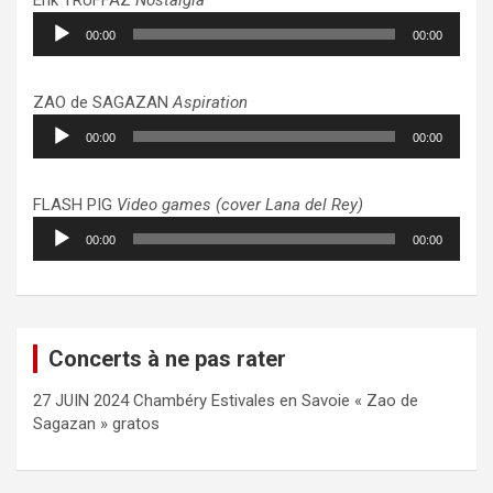
Lecteur
00:00
00:00
audio
ZAO de SAGAZAN
Aspiration
Lecteur
00:00
00:00
audio
FLASH PIG
Video games (cover Lana del Rey)
Lecteur
00:00
00:00
audio
Concerts à ne pas rater
27 JUIN 2024 Chambéry Estivales en Savoie « Zao de
Sagazan » gratos