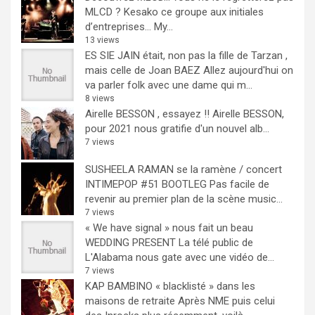
MLCD ? Kesako ce groupe aux initiales
d’entreprises… My...
13 views
ES SIE JAIN était, non pas la fille de Tarzan ,
mais celle de Joan BAEZ
Allez aujourd'hui on
va parler folk avec une dame qui m...
8 views
Airelle BESSON , essayez !!
Airelle BESSON,
pour 2021 nous gratifie d'un nouvel alb...
7 views
SUSHEELA RAMAN se la ramène / concert
INTIMEPOP #51 BOOTLEG
Pas facile de
revenir au premier plan de la scène music...
7 views
« We have signal » nous fait un beau
WEDDING PRESENT
La télé public de
L'Alabama nous gate avec une vidéo de...
7 views
KAP BAMBINO « blacklisté » dans les
maisons de retraite
Après NME puis celui