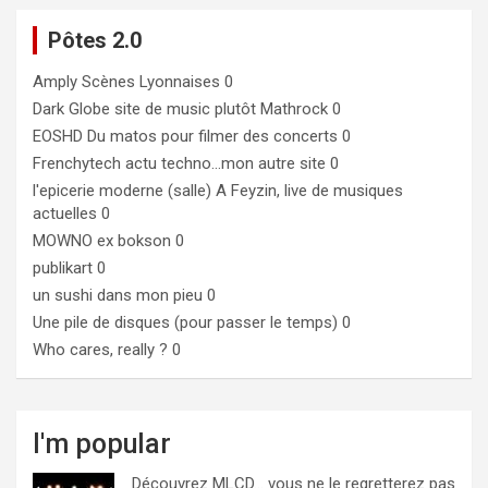
Pôtes 2.0
Amply
Scènes Lyonnaises 0
Dark Globe
site de music plutôt Mathrock 0
EOSHD
Du matos pour filmer des concerts 0
Frenchytech
actu techno…mon autre site 0
l'epicerie moderne (salle)
A Feyzin, live de musiques
actuelles 0
MOWNO ex bokson
0
publikart
0
un sushi dans mon pieu
0
Une pile de disques (pour passer le temps)
0
Who cares, really ?
0
I'm popular
Découvrez MLCD… vous ne le regretterez pas