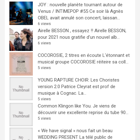
JOY : nouvelle planète tournant autour de
Venus / INTIMEPOP #55
Ce soir là Agnès
OBEL avait annulé son concert, laissan...
6 views
Airelle BESSON , essayez !!
Airelle BESSON,
pour 2021 nous gratifie d'un nouvel alb...
6 views
COCOROSIE, 2 titres en écoute
L'étonnant et
musical groupe COCOROSIE réiteire sa coll...
5 views
YOUNG RAPTURE CHOIR: Les Choristes
version 2.0
Patrice Cleyrat est prof de
musique à Cognac. La...
5 views
Common Klingon like You.
Je viens de
découvrir une excellente reprise du tube 90...
5 views
« We have signal » nous fait un beau
WEDDING PRESENT
La télé public de