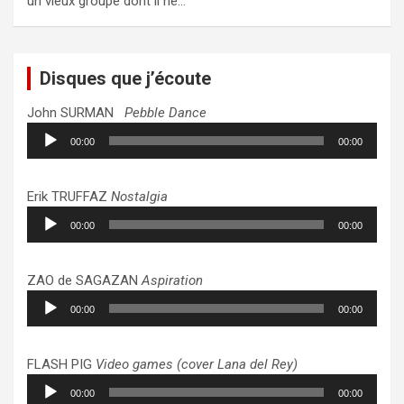
un vieux groupe dont il ne…
Disques que j’écoute
John SURMAN
Pebble Dance
Lecteur
00:00
00:00
audio
Erik TRUFFAZ
Nostalgia
Lecteur
00:00
00:00
audio
ZAO de SAGAZAN
Aspiration
Lecteur
00:00
00:00
audio
FLASH PIG
Video games (cover Lana del Rey)
Lecteur
00:00
00:00
audio