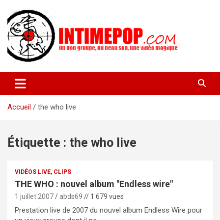
Aller
au
contenu
Un blog avec des sessions live filmées de concerts de musiques
intimepop.com
actuelles pop rock, post-rock, indé sur Lyon. rock pop concert
lyon
Accueil
the who live
Étiquette :
the who live
VIDÉOS LIVE, CLIPS
THE WHO : nouvel album "Endless wire"
1 juillet 2007
abds69
// 1 679 vues
Prestation live de 2007 du nouvel album Endless Wire pour