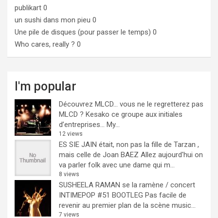
publikart
0
un sushi dans mon pieu
0
Une pile de disques (pour passer le temps)
0
Who cares, really ?
0
I'm popular
Découvrez MLCD… vous ne le regretterez pas
MLCD ? Kesako ce groupe aux initiales
d’entreprises… My...
12 views
ES SIE JAIN était, non pas la fille de Tarzan ,
mais celle de Joan BAEZ
Allez aujourd'hui on
va parler folk avec une dame qui m...
8 views
SUSHEELA RAMAN se la ramène / concert
INTIMEPOP #51 BOOTLEG
Pas facile de
revenir au premier plan de la scène music...
7 views