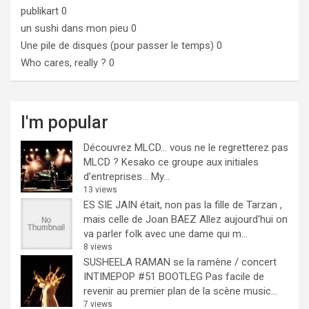
publikart
0
un sushi dans mon pieu
0
Une pile de disques (pour passer le temps)
0
Who cares, really ?
0
I'm popular
Découvrez MLCD… vous ne le regretterez pas
MLCD ? Kesako ce groupe aux initiales
d’entreprises… My...
13 views
ES SIE JAIN était, non pas la fille de Tarzan ,
mais celle de Joan BAEZ
Allez aujourd'hui on
va parler folk avec une dame qui m...
8 views
SUSHEELA RAMAN se la ramène / concert
INTIMEPOP #51 BOOTLEG
Pas facile de
revenir au premier plan de la scène music...
7 views