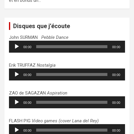
et en bonus un…
Disques que j’écoute
John SURMAN
Pebble Dance
Lecteur
00:00
00:00
audio
Erik TRUFFAZ
Nostalgia
Lecteur
00:00
00:00
audio
ZAO de SAGAZAN
Aspiration
Lecteur
00:00
00:00
audio
FLASH PIG
Video games (cover Lana del Rey)
Lecteur
00:00
00:00
audio