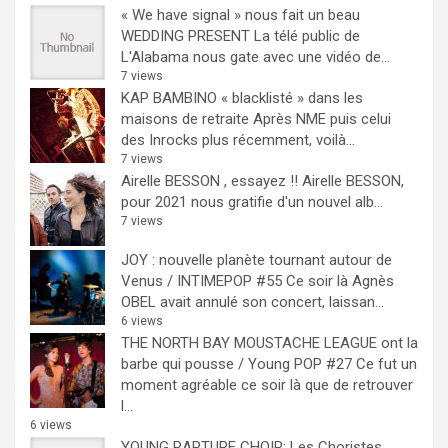
« We have signal » nous fait un beau
WEDDING PRESENT
La télé public de
L'Alabama nous gate avec une vidéo de...
7 views
KAP BAMBINO « blacklisté » dans les
maisons de retraite
Après NME puis celui
des Inrocks plus récemment, voilà...
7 views
Airelle BESSON , essayez !!
Airelle BESSON,
pour 2021 nous gratifie d'un nouvel alb...
7 views
JOY : nouvelle planète tournant autour de
Venus / INTIMEPOP #55
Ce soir là Agnès
OBEL avait annulé son concert, laissan...
6 views
THE NORTH BAY MOUSTACHE LEAGUE ont la
barbe qui pousse / Young POP #27
Ce fut un
moment agréable ce soir là que de retrouver
l...
6 views
YOUNG RAPTURE CHOIR: Les Choristes