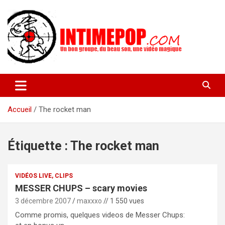
Aller
au
contenu
Un blog avec des sessions live filmées de concerts de musiques
intimepop.com
actuelles pop rock, post-rock, indé sur Lyon. rock pop concert
lyon
Accueil
The rocket man
Étiquette :
The rocket man
VIDÉOS LIVE, CLIPS
MESSER CHUPS – scary movies
3 décembre 2007
maxxxo
// 1 550 vues
Comme promis, quelques videos de Messer Chups: