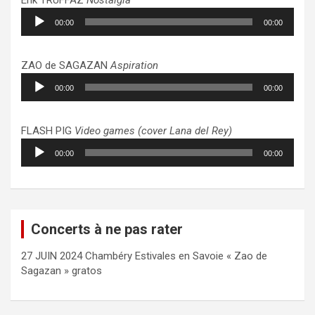
Lecteur
00:00
00:00
audio
ZAO de SAGAZAN
Aspiration
Lecteur
00:00
00:00
audio
FLASH PIG
Video games (cover Lana del Rey)
Lecteur
00:00
00:00
audio
Concerts à ne pas rater
27 JUIN 2024 Chambéry Estivales en Savoie « Zao de
Sagazan » gratos