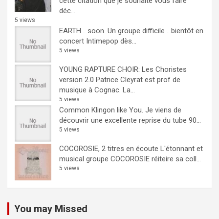
cette citation que je souhaite vous faire
déc...
5 views
EARTH… soon.
Un groupe difficile ...bientôt en
concert Intimepop dès...
5 views
YOUNG RAPTURE CHOIR: Les Choristes
version 2.0
Patrice Cleyrat est prof de
musique à Cognac. La...
5 views
Common Klingon like You.
Je viens de
découvrir une excellente reprise du tube 90...
5 views
COCOROSIE, 2 titres en écoute
L'étonnant et
musical groupe COCOROSIE réiteire sa coll...
5 views
You may Missed