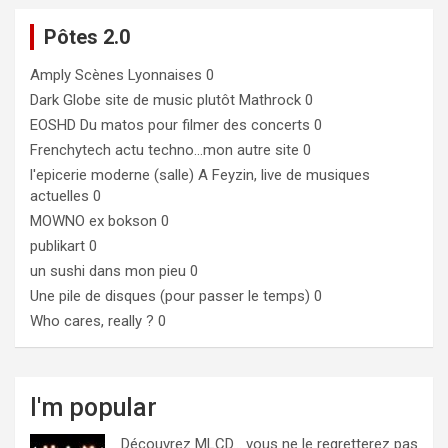
Pôtes 2.0
Amply
Scènes Lyonnaises 0
Dark Globe
site de music plutôt Mathrock 0
EOSHD
Du matos pour filmer des concerts 0
Frenchytech
actu techno…mon autre site 0
l'epicerie moderne (salle)
A Feyzin, live de musiques
actuelles 0
MOWNO ex bokson
0
publikart
0
un sushi dans mon pieu
0
Une pile de disques (pour passer le temps)
0
Who cares, really ?
0
I'm popular
Découvrez MLCD… vous ne le regretterez pas