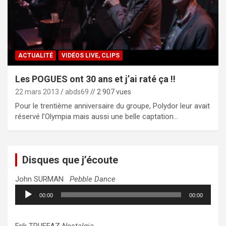
ACTUALITÉ
VIDÉOS LIVE, CLIPS
Les POGUES ont 30 ans et j’ai raté ça !!
22 mars 2013
abds69
// 2 907 vues
Pour le trentième anniversaire du groupe, Polydor leur avait
réservé l’Olympia mais aussi une belle captation…
Disques que j’écoute
John SURMAN
Pebble Dance
Lecteur
00:00
00:00
audio
Erik TRUFFAZ
Nostalgia