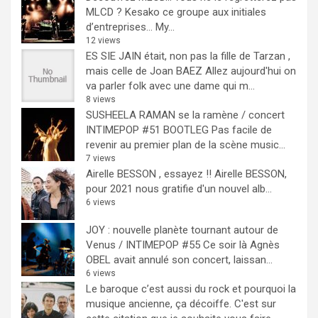
MLCD ? Kesako ce groupe aux initiales
d’entreprises… My...
12 views
ES SIE JAIN était, non pas la fille de Tarzan ,
mais celle de Joan BAEZ
Allez aujourd'hui on
va parler folk avec une dame qui m...
8 views
SUSHEELA RAMAN se la ramène / concert
INTIMEPOP #51 BOOTLEG
Pas facile de
revenir au premier plan de la scène music...
7 views
Airelle BESSON , essayez !!
Airelle BESSON,
pour 2021 nous gratifie d'un nouvel alb...
6 views
JOY : nouvelle planète tournant autour de
Venus / INTIMEPOP #55
Ce soir là Agnès
OBEL avait annulé son concert, laissan...
6 views
Le baroque c’est aussi du rock et pourquoi la
musique ancienne, ça décoiffe.
C'est sur