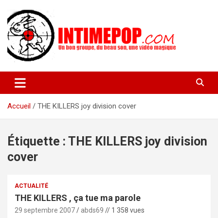
Aller
au
contenu
Un blog avec des sessions live filmées de concerts de musiques
intimepop.com
actuelles pop rock, post-rock, indé sur Lyon. rock pop concert
lyon
Accueil
THE KILLERS joy division cover
Étiquette :
THE KILLERS joy division
cover
ACTUALITÉ
THE KILLERS , ça tue ma parole
29 septembre 2007
abds69
// 1 358 vues