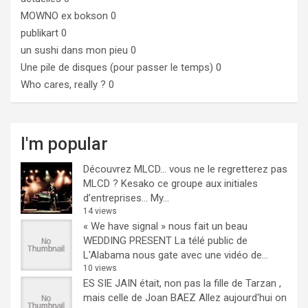
MOWNO ex bokson
0
publikart
0
un sushi dans mon pieu
0
Une pile de disques (pour passer le temps)
0
Who cares, really ?
0
I'm popular
Découvrez MLCD… vous ne le regretterez pas
MLCD ? Kesako ce groupe aux initiales
d’entreprises… My...
14 views
« We have signal » nous fait un beau
WEDDING PRESENT
La télé public de
L'Alabama nous gate avec une vidéo de...
10 views
ES SIE JAIN était, non pas la fille de Tarzan ,
mais celle de Joan BAEZ
Allez aujourd'hui on