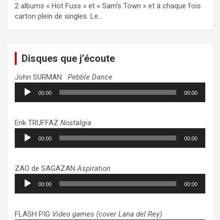
2 albums « Hot Fuss » et « Sam’s Town » et à chaque fois
carton plein de singles. Le…
Disques que j’écoute
John SURMAN
Pebble Dance
Lecteur
00:00
00:00
audio
Erik TRUFFAZ
Nostalgia
Lecteur
00:00
00:00
audio
ZAO de SAGAZAN
Aspiration
Lecteur
00:00
00:00
audio
FLASH PIG
Video games (cover Lana del Rey)