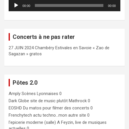
Lecteur
00:00
00:00
audio
Concerts à ne pas rater
27 JUIN 2024 Chambéry Estivales en Savoie « Zao de
Sagazan » gratos
Pôtes 2.0
Amply
Scènes Lyonnaises 0
Dark Globe
site de music plutôt Mathrock 0
EOSHD
Du matos pour filmer des concerts 0
Frenchytech
actu techno…mon autre site 0
l'epicerie moderne (salle)
A Feyzin, live de musiques
actuelles 0