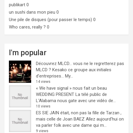
publikart
0
un sushi dans mon pieu
0
Une pile de disques (pour passer le temps)
0
Who cares, really ?
0
I'm popular
Découvrez MLCD… vous ne le regretterez pas
MLCD ? Kesako ce groupe aux initiales
d’entreprises… My...
14 views
« We have signal » nous fait un beau
WEDDING PRESENT
La télé public de
L'Alabama nous gate avec une vidéo de...
10 views
ES SIE JAIN était, non pas la fille de Tarzan ,
mais celle de Joan BAEZ
Allez aujourd'hui on
va parler folk avec une dame qui m...
9 views