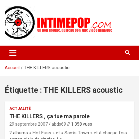
Aller
au
contenu
Un blog avec des sessions live filmées de concerts de musiques
intimepop.com
actuelles pop rock, post-rock, indé sur Lyon. rock pop concert
lyon
Accueil
THE KILLERS acoustic
Étiquette :
THE KILLERS acoustic
ACTUALITÉ
THE KILLERS , ça tue ma parole
29 septembre 2007
abds69
// 1 358 vues
2 albums « Hot Fuss » et « Sam’s Town » et à chaque fois