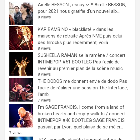
Airelle BESSON , essayez !!
Airelle BESSON,
pour 2021 nous gratifie d'un nouvel alb...
8 views
KAP BAMBINO « blacklisté » dans les
maisons de retraite
Après NME puis celui
des Inrocks plus récemment, voilà...
8 views
SUSHEELA RAMAN se la ramène / concert
INTIMEPOP #51 BOOTLEG
Pas facile de
revenir au premier plan de la scène music...
8 views
THE DODOS me donnent envie de dodo
Pas
facile de réaliser une session The Interface,
l'amb...
7 views
I’m SAGE FRANCIS, I come from a land of
broken hearts and empty wallets / concert
INTIMEPOP #46 BOOTLEG
SAGE FRANCIS
passait par Lyon; quel plaisir de se mêler...
7 views
JOY : nouvelle planète tournant autour de