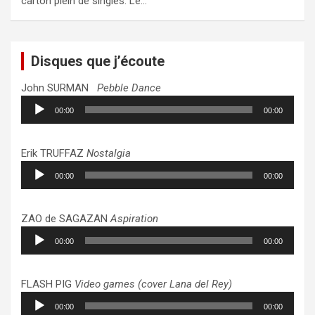
carton plein de singles. Le…
Disques que j’écoute
John SURMAN
Pebble Dance
Lecteur
00:00
00:00
audio
Erik TRUFFAZ
Nostalgia
Lecteur
00:00
00:00
audio
ZAO de SAGAZAN
Aspiration
Lecteur
00:00
00:00
audio
FLASH PIG
Video games (cover Lana del Rey)
Lecteur
00:00
00:00
audio