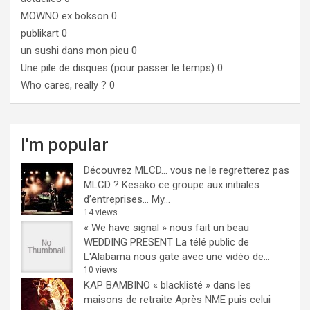
MOWNO ex bokson
0
publikart
0
un sushi dans mon pieu
0
Une pile de disques (pour passer le temps)
0
Who cares, really ?
0
I'm popular
Découvrez MLCD… vous ne le regretterez pas
MLCD ? Kesako ce groupe aux initiales
d’entreprises… My...
14 views
« We have signal » nous fait un beau
WEDDING PRESENT
La télé public de
L'Alabama nous gate avec une vidéo de...
10 views
KAP BAMBINO « blacklisté » dans les
maisons de retraite
Après NME puis celui