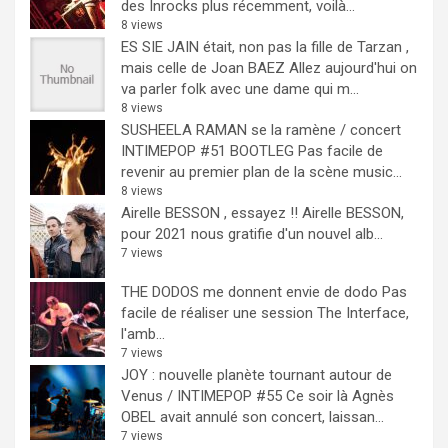
des Inrocks plus récemment, voilà...
8 views
ES SIE JAIN était, non pas la fille de Tarzan ,
mais celle de Joan BAEZ
Allez aujourd'hui on
va parler folk avec une dame qui m...
8 views
SUSHEELA RAMAN se la ramène / concert
INTIMEPOP #51 BOOTLEG
Pas facile de
revenir au premier plan de la scène music...
8 views
Airelle BESSON , essayez !!
Airelle BESSON,
pour 2021 nous gratifie d'un nouvel alb...
7 views
THE DODOS me donnent envie de dodo
Pas
facile de réaliser une session The Interface,
l'amb...
7 views
JOY : nouvelle planète tournant autour de
Venus / INTIMEPOP #55
Ce soir là Agnès
OBEL avait annulé son concert, laissan...
7 views