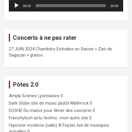
Lecteur
00:00
00:00
audio
Concerts à ne pas rater
27 JUIN 2024 Chambéry Estivales en Savoie « Zao de
Sagazan » gratos
Pôtes 2.0
Amply
Scènes Lyonnaises 0
Dark Globe
site de music plutôt Mathrock 0
EOSHD
Du matos pour filmer des concerts 0
Frenchytech
actu techno…mon autre site 0
l'epicerie moderne (salle)
A Feyzin, live de musiques
actuelles 0