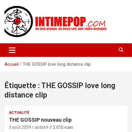
Aller
au
contenu
Un blog avec des sessions live filmées de concerts de musiques
intimepop.com
actuelles pop rock, post-rock, indé sur Lyon. rock pop concert
lyon
Accueil
THE GOSSIP love long distance clip
Étiquette :
THE GOSSIP love long
distance clip
ACTUALITÉ
THE GOSSIP nouveau clip
3 août 2009
abds69
// 2 010 vues