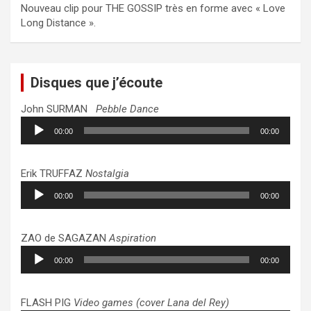
Nouveau clip pour THE GOSSIP très en forme avec « Love
Long Distance ».
Disques que j’écoute
John SURMAN
Pebble Dance
Lecteur
00:00
00:00
audio
Erik TRUFFAZ
Nostalgia
Lecteur
00:00
00:00
audio
ZAO de SAGAZAN
Aspiration
Lecteur
00:00
00:00
audio
FLASH PIG
Video games (cover Lana del Rey)