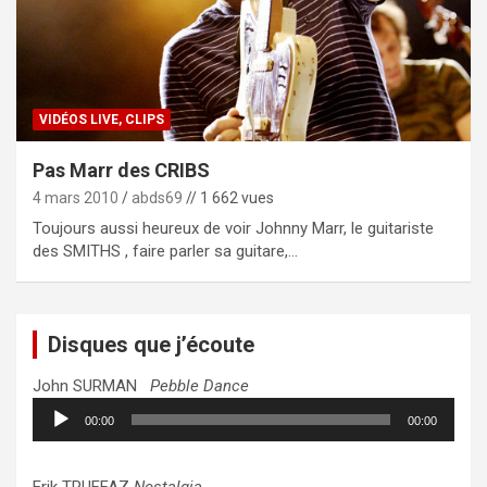
VIDÉOS LIVE, CLIPS
Pas Marr des CRIBS
4 mars 2010
abds69
// 1 662 vues
Toujours aussi heureux de voir Johnny Marr, le guitariste
des SMITHS , faire parler sa guitare,…
Disques que j’écoute
John SURMAN
Pebble Dance
Lecteur
00:00
00:00
audio
Erik TRUFFAZ
Nostalgia