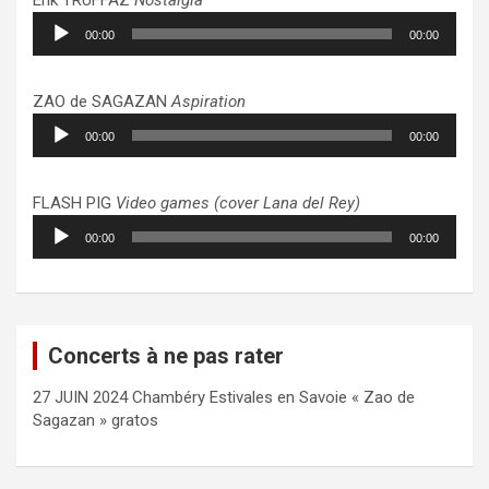
Lecteur
00:00
00:00
audio
ZAO de SAGAZAN
Aspiration
Lecteur
00:00
00:00
audio
FLASH PIG
Video games (cover Lana del Rey)
Lecteur
00:00
00:00
audio
Concerts à ne pas rater
27 JUIN 2024 Chambéry Estivales en Savoie « Zao de
Sagazan » gratos