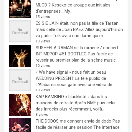
MLCD ? Kesako ce groupe aux initiales
d’entreprises… My...
15 views
ES SIE JAIN était, non pas la fille de Tarzan ,
mais celle de Joan BAEZ
Allez aujourd'hui on
va parler folk avec une dame qui m...
10 views
SUSHEELA RAMAN se la ramène / concert
INTIMEPOP #51 BOOTLEG
Pas facile de
revenir au premier plan de la scène music...
10 views
« We have signal » nous fait un beau
WEDDING PRESENT
La télé public de
L'Alabama nous gate avec une vidéo de...
10 views
KAP BAMBINO « blacklisté » dans les
maisons de retraite
Après NME puis celui
des Inrocks plus récemment, voilà...
8 views
THE DODOS me donnent envie de dodo
Pas
facile de réaliser une session The Interface,