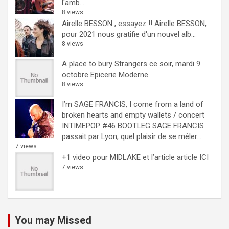
l'amb...
8 views
Airelle BESSON , essayez !!
Airelle BESSON,
pour 2021 nous gratifie d'un nouvel alb...
8 views
A place to bury Strangers ce soir, mardi 9
octobre Epicerie Moderne
8 views
I’m SAGE FRANCIS, I come from a land of
broken hearts and empty wallets / concert
INTIMEPOP #46 BOOTLEG
SAGE FRANCIS
passait par Lyon; quel plaisir de se mêler...
7 views
+1 video pour MIDLAKE et l’article
article ICI
7 views
You may Missed