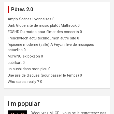
Pôtes 2.0
Amply
Scènes Lyonnaises 0
Dark Globe
site de music plutôt Mathrock 0
EOSHD
Du matos pour filmer des concerts 0
Frenchytech
actu techno…mon autre site 0
l'epicerie moderne (salle)
A Feyzin, live de musiques
actuelles 0
MOWNO ex bokson
0
publikart
0
un sushi dans mon pieu
0
Une pile de disques (pour passer le temps)
0
Who cares, really ?
0
I'm popular
Découvrez MLCD… vous ne le regretterez pas