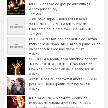
MLCD ? Kesako ce groupe aux initiales
d’entreprises… My...
14 views
« We have signal » nous fait un beau
WEDDING PRESENT
La télé public de
L'Alabama nous gate avec une vidéo de...
10 views
ES SIE JAIN était, non pas la fille de Tarzan ,
mais celle de Joan BAEZ
Allez aujourd'hui on
va parler folk avec une dame qui m...
9 views
SUSHEELA RAMAN se la ramène / concert
INTIMEPOP #51 BOOTLEG
Pas facile de
revenir au premier plan de la scène music...
8 views
Airelle BESSON , essayez !!
Airelle BESSON,
pour 2021 nous gratifie d'un nouvel alb...
8 views
KAP BAMBINO « blacklisté » dans les
maisons de retraite
Après NME puis celui