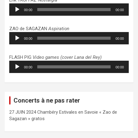
Lecteur
00:00
00:00
audio
ZAO de SAGAZAN
Aspiration
Lecteur
00:00
00:00
audio
FLASH PIG
Video games (cover Lana del Rey)
Lecteur
00:00
00:00
audio
Concerts à ne pas rater
27 JUIN 2024 Chambéry Estivales en Savoie « Zao de
Sagazan » gratos