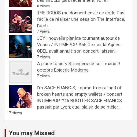
des Inrocks plus récemment, voilà...
8 views
THE DODOS me donnent envie de dodo
Pas
facile de réaliser une session The Interface,
l'amb...
7 views
JOY : nouvelle planète tournant autour de
Venus / INTIMEPOP #55
Ce soir là Agnès
OBEL avait annulé son concert, laissan...
7 views
A place to bury Strangers ce soir, mardi 9
octobre Epicerie Moderne
7 views
I’m SAGE FRANCIS, I come from a land of
broken hearts and empty wallets / concert
INTIMEPOP #46 BOOTLEG
SAGE FRANCIS
passait par Lyon; quel plaisir de se mêler...
7 views
You may Missed