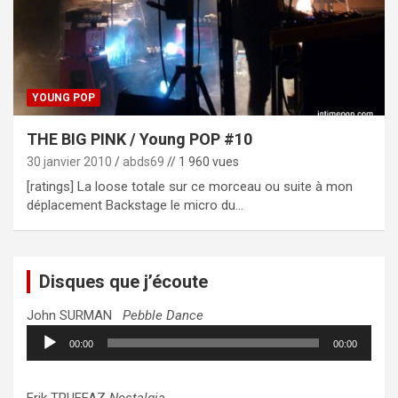
YOUNG POP
THE BIG PINK / Young POP #10
30 janvier 2010
abds69
// 1 960 vues
[ratings] La loose totale sur ce morceau ou suite à mon
déplacement Backstage le micro du…
Disques que j’écoute
John SURMAN
Pebble Dance
Lecteur
00:00
00:00
audio
Erik TRUFFAZ
Nostalgia