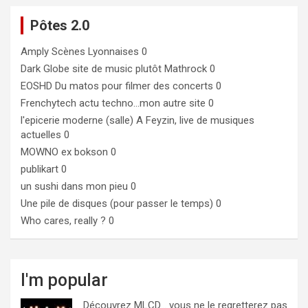
Pôtes 2.0
Amply
Scènes Lyonnaises 0
Dark Globe
site de music plutôt Mathrock 0
EOSHD
Du matos pour filmer des concerts 0
Frenchytech
actu techno…mon autre site 0
l'epicerie moderne (salle)
A Feyzin, live de musiques
actuelles 0
MOWNO ex bokson
0
publikart
0
un sushi dans mon pieu
0
Une pile de disques (pour passer le temps)
0
Who cares, really ?
0
I'm popular
Découvrez MLCD… vous ne le regretterez pas