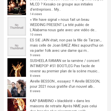
MLCD ? Kesako ce groupe aux initiales
d’entreprises… My...
14 views
« We have signal » nous fait un beau
WEDDING PRESENT
La télé public de
L'Alabama nous gate avec une vidéo de...
10 views
ES SIE JAIN était, non pas la fille de Tarzan ,
mais celle de Joan BAEZ
Allez aujourd'hui on
va parler folk avec une dame qui m...
9 views
SUSHEELA RAMAN se la ramène / concert
INTIMEPOP #51 BOOTLEG
Pas facile de
revenir au premier plan de la scène music...
8 views
Airelle BESSON , essayez !!
Airelle BESSON,
pour 2021 nous gratifie d'un nouvel alb...
8 views
KAP BAMBINO « blacklisté » dans les
maisons de retraite
Après NME puis celui