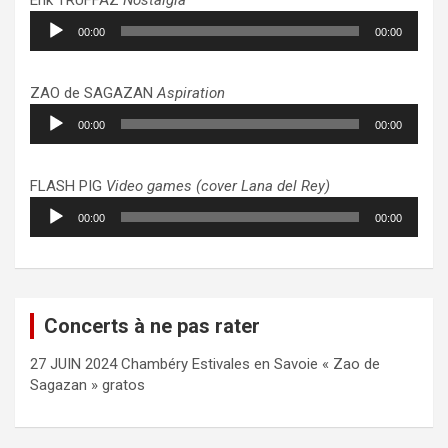
Lecteur
00:00
00:00
audio
ZAO de SAGAZAN
Aspiration
Lecteur
00:00
00:00
audio
FLASH PIG
Video games (cover Lana del Rey)
Lecteur
00:00
00:00
audio
Concerts à ne pas rater
27 JUIN 2024 Chambéry Estivales en Savoie « Zao de
Sagazan » gratos