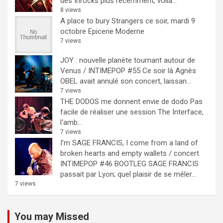
des Inrocks plus récemment, voilà...
8 views
A place to bury Strangers ce soir, mardi 9
octobre Epicerie Moderne
7 views
JOY : nouvelle planète tournant autour de
Venus / INTIMEPOP #55
Ce soir là Agnès
OBEL avait annulé son concert, laissan...
7 views
THE DODOS me donnent envie de dodo
Pas
facile de réaliser une session The Interface,
l'amb...
7 views
I’m SAGE FRANCIS, I come from a land of
broken hearts and empty wallets / concert
INTIMEPOP #46 BOOTLEG
SAGE FRANCIS
passait par Lyon; quel plaisir de se mêler...
7 views
You may Missed