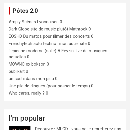
Pôtes 2.0
Amply
Scènes Lyonnaises 0
Dark Globe
site de music plutôt Mathrock 0
EOSHD
Du matos pour filmer des concerts 0
Frenchytech
actu techno…mon autre site 0
l'epicerie moderne (salle)
A Feyzin, live de musiques
actuelles 0
MOWNO ex bokson
0
publikart
0
un sushi dans mon pieu
0
Une pile de disques (pour passer le temps)
0
Who cares, really ?
0
I'm popular
Découvrez MLCD… vous ne le regretterez pas