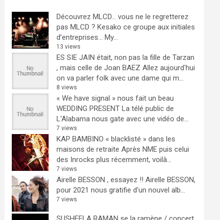
Découvrez MLCD… vous ne le regretterez
pas
MLCD ? Kesako ce groupe aux initiales
d’entreprises… My...
13 views
ES SIE JAIN était, non pas la fille de Tarzan
, mais celle de Joan BAEZ
Allez aujourd'hui
on va parler folk avec une dame qui m...
8 views
« We have signal » nous fait un beau
WEDDING PRESENT
La télé public de
L'Alabama nous gate avec une vidéo de...
7 views
KAP BAMBINO « blacklisté » dans les
maisons de retraite
Après NME puis celui
des Inrocks plus récemment, voilà...
7 views
Airelle BESSON , essayez !!
Airelle BESSON,
pour 2021 nous gratifie d'un nouvel alb...
7 views
SUSHEELA RAMAN se la ramène / concert