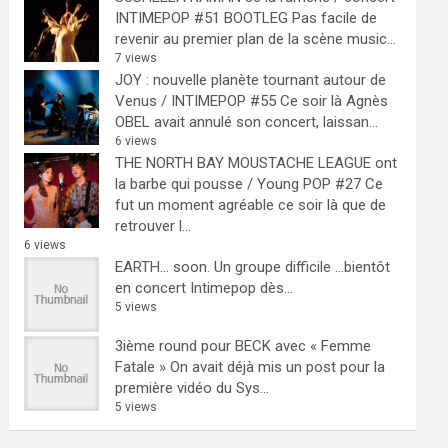
INTIMEPOP #51 BOOTLEG
Pas facile de
revenir au premier plan de la scène music...
7 views
JOY : nouvelle planète tournant autour de
Venus / INTIMEPOP #55
Ce soir là Agnès
OBEL avait annulé son concert, laissan...
6 views
THE NORTH BAY MOUSTACHE LEAGUE ont
la barbe qui pousse / Young POP #27
Ce
fut un moment agréable ce soir là que de
retrouver l...
6 views
EARTH… soon.
Un groupe difficile ...bientôt
en concert Intimepop dès...
5 views
3ième round pour BECK avec « Femme
Fatale »
On avait déjà mis un post pour la
première vidéo du Sys...
5 views