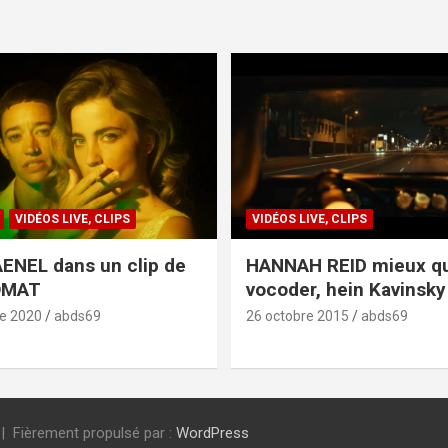
VIDÉOS LIVE, CLIPS
VIDÉOS LIVE, CLIPS
ENEL dans un clip de
HANNAH REID mieux q
OMAT
vocoder, hein Kavinsky 
e 2020
abds69
26 octobre 2015
abds69
Fièrement propulsé par :
WordPress