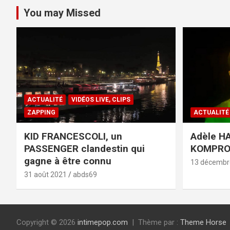
You may Missed
ACTUALITÉ
VIDÉOS LIVE, CLIPS
ZAPPING
ACTUALITÉ
KID FRANCESCOLI, un
Adèle HA
PASSENGER clandestin qui
KOMPR
gagne à être connu
13 décembr
31 août 2021
abds69
Copyright © 2026
intimepop.com
Thème par :
Theme Horse