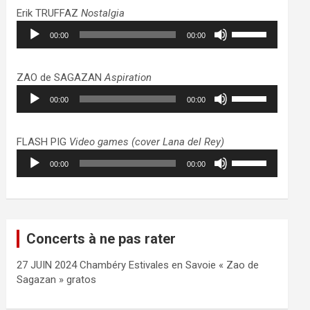
haut/bas
Erik TRUFFAZ
Nostalgia
pour
Lecteur
Utilisez
augmenter
00:00
00:00
audio
les
ou
flèches
diminuer
haut/bas
ZAO de SAGAZAN
Aspiration
le
pour
Lecteur
Utilisez
volume.
augmenter
00:00
00:00
audio
les
ou
flèches
diminuer
haut/bas
FLASH PIG
Video games (cover Lana del Rey)
le
pour
Lecteur
Utilisez
volume.
augmenter
00:00
00:00
audio
les
ou
flèches
diminuer
haut/bas
le
pour
volume.
augmenter
Concerts à ne pas rater
ou
diminuer
27 JUIN 2024 Chambéry Estivales en Savoie « Zao de
le
Sagazan » gratos
volume.