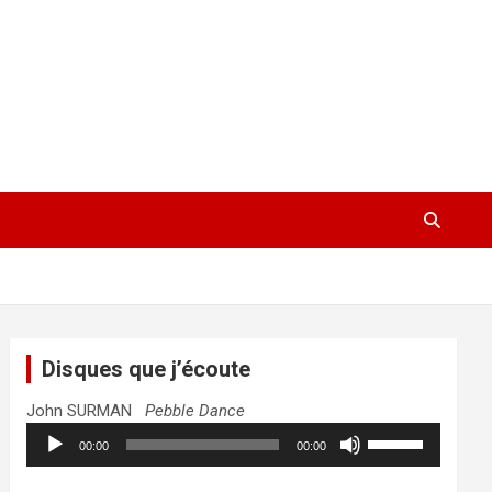
Disques que j’écoute
John SURMAN
Pebble Dance
Lecteur
Utilisez
00:00
00:00
audio
les
flèches