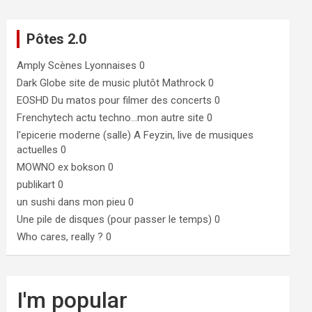
Pôtes 2.0
Amply
Scènes Lyonnaises 0
Dark Globe
site de music plutôt Mathrock 0
EOSHD
Du matos pour filmer des concerts 0
Frenchytech
actu techno…mon autre site 0
l'epicerie moderne (salle)
A Feyzin, live de musiques
actuelles 0
MOWNO ex bokson
0
publikart
0
un sushi dans mon pieu
0
Une pile de disques (pour passer le temps)
0
Who cares, really ?
0
I'm popular