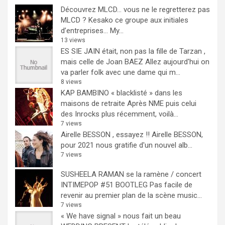
Découvrez MLCD… vous ne le regretterez pas
MLCD ? Kesako ce groupe aux initiales
d’entreprises… My...
13 views
ES SIE JAIN était, non pas la fille de Tarzan ,
mais celle de Joan BAEZ
Allez aujourd'hui on
va parler folk avec une dame qui m...
8 views
KAP BAMBINO « blacklisté » dans les
maisons de retraite
Après NME puis celui
des Inrocks plus récemment, voilà...
7 views
Airelle BESSON , essayez !!
Airelle BESSON,
pour 2021 nous gratifie d'un nouvel alb...
7 views
SUSHEELA RAMAN se la ramène / concert
INTIMEPOP #51 BOOTLEG
Pas facile de
revenir au premier plan de la scène music...
7 views
« We have signal » nous fait un beau