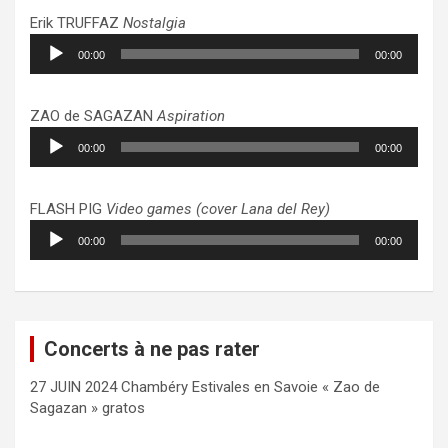
Erik TRUFFAZ
Nostalgia
Lecteur
00:00
00:00
audio
ZAO de SAGAZAN
Aspiration
Lecteur
00:00
00:00
audio
FLASH PIG
Video games (cover Lana del Rey)
Lecteur
00:00
00:00
audio
Concerts à ne pas rater
27 JUIN 2024 Chambéry Estivales en Savoie « Zao de
Sagazan » gratos