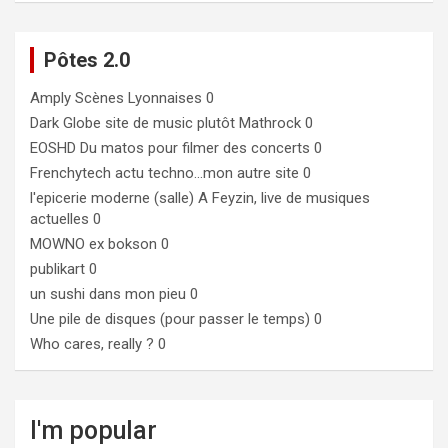
Pôtes 2.0
Amply
Scènes Lyonnaises 0
Dark Globe
site de music plutôt Mathrock 0
EOSHD
Du matos pour filmer des concerts 0
Frenchytech
actu techno…mon autre site 0
l'epicerie moderne (salle)
A Feyzin, live de musiques
actuelles 0
MOWNO ex bokson
0
publikart
0
un sushi dans mon pieu
0
Une pile de disques (pour passer le temps)
0
Who cares, really ?
0
I'm popular