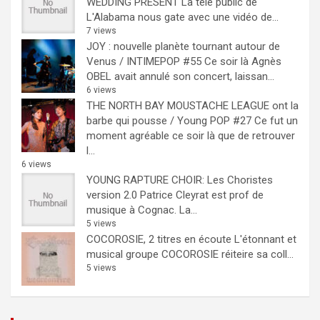
WEDDING PRESENT
La télé public de
L'Alabama nous gate avec une vidéo de...
7 views
JOY : nouvelle planète tournant autour de
Venus / INTIMEPOP #55
Ce soir là Agnès
OBEL avait annulé son concert, laissan...
6 views
THE NORTH BAY MOUSTACHE LEAGUE ont la
barbe qui pousse / Young POP #27
Ce fut un
moment agréable ce soir là que de retrouver
l...
6 views
YOUNG RAPTURE CHOIR: Les Choristes
version 2.0
Patrice Cleyrat est prof de
musique à Cognac. La...
5 views
COCOROSIE, 2 titres en écoute
L'étonnant et
musical groupe COCOROSIE réiteire sa coll...
5 views