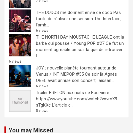
7 views
THE DODOS me donnent envie de dodo
Pas
facile de réaliser une session The Interface,
l'amb...
6 views
THE NORTH BAY MOUSTACHE LEAGUE ont la
barbe qui pousse / Young POP #27
Ce fut un
moment agréable ce soir là que de retrouver
l...
6 views
JOY : nouvelle planète tournant autour de
Venus / INTIMEPOP #55
Ce soir là Agnès
OBEL avait annulé son concert, laissan...
6 views
Trailer BRETON aux nuits de Fourviere
https://www.youtube.com/watch?v=vmX9-
sTgKXc L'article c...
5 views
You may Missed