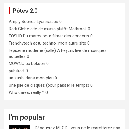
Pôtes 2.0
Amply
Scènes Lyonnaises 0
Dark Globe
site de music plutôt Mathrock 0
EOSHD
Du matos pour filmer des concerts 0
Frenchytech
actu techno…mon autre site 0
l'epicerie moderne (salle)
A Feyzin, live de musiques
actuelles 0
MOWNO ex bokson
0
publikart
0
un sushi dans mon pieu
0
Une pile de disques (pour passer le temps)
0
Who cares, really ?
0
I'm popular
Découvrez MLCD… vous ne le regretterez pas