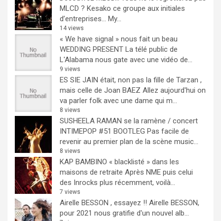
MLCD ? Kesako ce groupe aux initiales
d’entreprises… My...
14 views
« We have signal » nous fait un beau
WEDDING PRESENT
La télé public de
L'Alabama nous gate avec une vidéo de...
9 views
ES SIE JAIN était, non pas la fille de Tarzan ,
mais celle de Joan BAEZ
Allez aujourd'hui on
va parler folk avec une dame qui m...
8 views
SUSHEELA RAMAN se la ramène / concert
INTIMEPOP #51 BOOTLEG
Pas facile de
revenir au premier plan de la scène music...
8 views
KAP BAMBINO « blacklisté » dans les
maisons de retraite
Après NME puis celui
des Inrocks plus récemment, voilà...
7 views
Airelle BESSON , essayez !!
Airelle BESSON,
pour 2021 nous gratifie d'un nouvel alb...