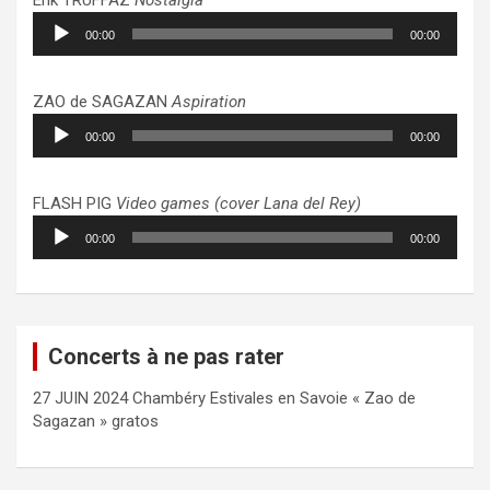
Lecteur
00:00
00:00
audio
ZAO de SAGAZAN
Aspiration
Lecteur
00:00
00:00
audio
FLASH PIG
Video games (cover Lana del Rey)
Lecteur
00:00
00:00
audio
Concerts à ne pas rater
27 JUIN 2024 Chambéry Estivales en Savoie « Zao de
Sagazan » gratos