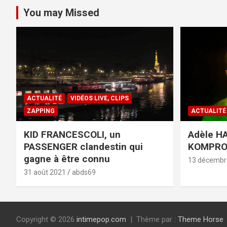
You may Missed
ACTUALITÉ
VIDÉOS LIVE, CLIPS
ZAPPING
ACTUALITÉ
KID FRANCESCOLI, un
Adèle HA
PASSENGER clandestin qui
KOMPR
gagne à être connu
13 décembr
31 août 2021
abds69
Copyright © 2026
intimepop.com
Thème par :
Theme Horse