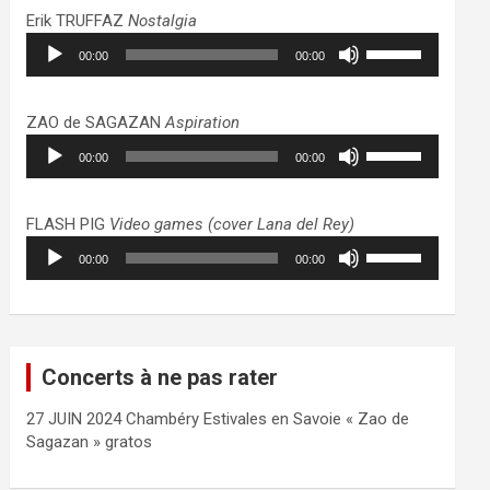
haut/bas
Erik TRUFFAZ
Nostalgia
pour
Lecteur
Utilisez
augmenter
00:00
00:00
audio
les
ou
flèches
diminuer
haut/bas
ZAO de SAGAZAN
Aspiration
le
pour
Lecteur
Utilisez
volume.
augmenter
00:00
00:00
audio
les
ou
flèches
diminuer
haut/bas
FLASH PIG
Video games (cover Lana del Rey)
le
pour
Lecteur
Utilisez
volume.
augmenter
00:00
00:00
audio
les
ou
flèches
diminuer
haut/bas
le
pour
volume.
augmenter
Concerts à ne pas rater
ou
diminuer
27 JUIN 2024 Chambéry Estivales en Savoie « Zao de
le
Sagazan » gratos
volume.