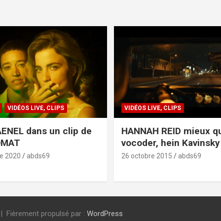
VIDÉOS LIVE, CLIPS
VIDÉOS LIVE, CLIPS
ENEL dans un clip de
HANNAH REID mieux q
OMAT
vocoder, hein Kavinsky 
e 2020
abds69
26 octobre 2015
abds69
Fièrement propulsé par :
WordPress