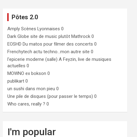
Pôtes 2.0
Amply
Scènes Lyonnaises 0
Dark Globe
site de music plutôt Mathrock 0
EOSHD
Du matos pour filmer des concerts 0
Frenchytech
actu techno…mon autre site 0
l'epicerie moderne (salle)
A Feyzin, live de musiques
actuelles 0
MOWNO ex bokson
0
publikart
0
un sushi dans mon pieu
0
Une pile de disques (pour passer le temps)
0
Who cares, really ?
0
I'm popular