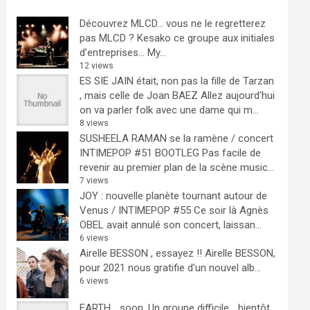
Découvrez MLCD… vous ne le regretterez
pas
MLCD ? Kesako ce groupe aux initiales
d’entreprises… My...
12 views
ES SIE JAIN était, non pas la fille de Tarzan
, mais celle de Joan BAEZ
Allez aujourd'hui
on va parler folk avec une dame qui m...
8 views
SUSHEELA RAMAN se la ramène / concert
INTIMEPOP #51 BOOTLEG
Pas facile de
revenir au premier plan de la scène music...
7 views
JOY : nouvelle planète tournant autour de
Venus / INTIMEPOP #55
Ce soir là Agnès
OBEL avait annulé son concert, laissan...
6 views
Airelle BESSON , essayez !!
Airelle BESSON,
pour 2021 nous gratifie d'un nouvel alb...
6 views
EARTH… soon.
Un groupe difficile ...bientôt