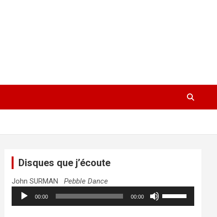
Disques que j’écoute
John SURMAN
Pebble Dance
Lecteur
Utilisez
00:00
00:00
audio
les
flèches