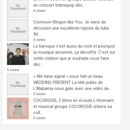
en concert Intimepop dès...
6 views
Common Klingon like You.
Je viens de
découvrir une excellente reprise du tube
90...
5 views
Le baroque c’est aussi du rock et pourquoi
la musique ancienne, ça décoiffe.
C'est sur
cette citation que je souhaite vous faire
déc...
5 views
« We have signal » nous fait un beau
WEDDING PRESENT
La télé public de
L'Alabama nous gate avec une vidéo de...
5 views
COCOROSIE, 2 titres en écoute
L'étonnant
et musical groupe COCOROSIE réiteire sa
coll...
5 views