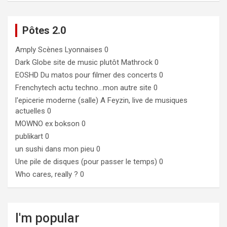
Pôtes 2.0
Amply
Scènes Lyonnaises 0
Dark Globe
site de music plutôt Mathrock 0
EOSHD
Du matos pour filmer des concerts 0
Frenchytech
actu techno…mon autre site 0
l'epicerie moderne (salle)
A Feyzin, live de musiques
actuelles 0
MOWNO ex bokson
0
publikart
0
un sushi dans mon pieu
0
Une pile de disques (pour passer le temps)
0
Who cares, really ?
0
I'm popular