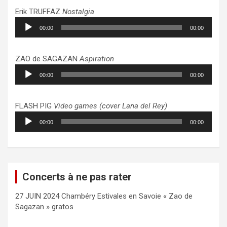
Erik TRUFFAZ
Nostalgia
Lecteur
00:00
00:00
audio
ZAO de SAGAZAN
Aspiration
Lecteur
00:00
00:00
audio
FLASH PIG
Video games (cover Lana del Rey)
Lecteur
00:00
00:00
audio
Concerts à ne pas rater
27 JUIN 2024 Chambéry Estivales en Savoie « Zao de
Sagazan » gratos