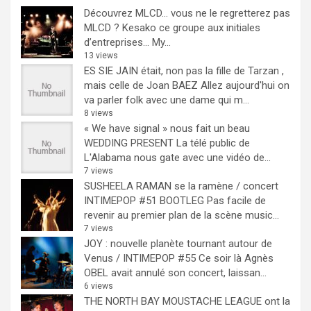
Découvrez MLCD… vous ne le regretterez pas
MLCD ? Kesako ce groupe aux initiales
d’entreprises… My...
13 views
ES SIE JAIN était, non pas la fille de Tarzan ,
mais celle de Joan BAEZ
Allez aujourd'hui on
va parler folk avec une dame qui m...
8 views
« We have signal » nous fait un beau
WEDDING PRESENT
La télé public de
L'Alabama nous gate avec une vidéo de...
7 views
SUSHEELA RAMAN se la ramène / concert
INTIMEPOP #51 BOOTLEG
Pas facile de
revenir au premier plan de la scène music...
7 views
JOY : nouvelle planète tournant autour de
Venus / INTIMEPOP #55
Ce soir là Agnès
OBEL avait annulé son concert, laissan...
6 views
THE NORTH BAY MOUSTACHE LEAGUE ont la