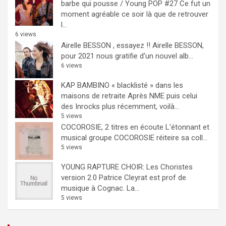
barbe qui pousse / Young POP #27
Ce fut un
moment agréable ce soir là que de retrouver
l...
6 views
Airelle BESSON , essayez !!
Airelle BESSON,
pour 2021 nous gratifie d'un nouvel alb...
6 views
KAP BAMBINO « blacklisté » dans les
maisons de retraite
Après NME puis celui
des Inrocks plus récemment, voilà...
5 views
COCOROSIE, 2 titres en écoute
L'étonnant et
musical groupe COCOROSIE réiteire sa coll...
5 views
YOUNG RAPTURE CHOIR: Les Choristes
version 2.0
Patrice Cleyrat est prof de
musique à Cognac. La...
5 views