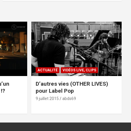
ACTUALITÉ
VIDÉOS LIVE, CLIPS
u’un
D’autres vies (OTHER LIVES)
!?
pour Label Pop
9 juillet 2015
abds69