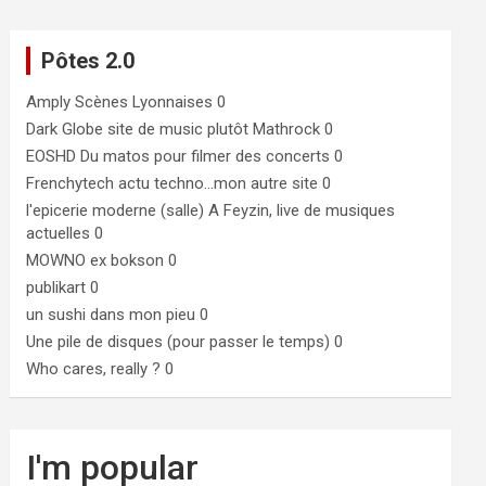
Pôtes 2.0
Amply
Scènes Lyonnaises 0
Dark Globe
site de music plutôt Mathrock 0
EOSHD
Du matos pour filmer des concerts 0
Frenchytech
actu techno…mon autre site 0
l'epicerie moderne (salle)
A Feyzin, live de musiques
actuelles 0
MOWNO ex bokson
0
publikart
0
un sushi dans mon pieu
0
Une pile de disques (pour passer le temps)
0
Who cares, really ?
0
I'm popular