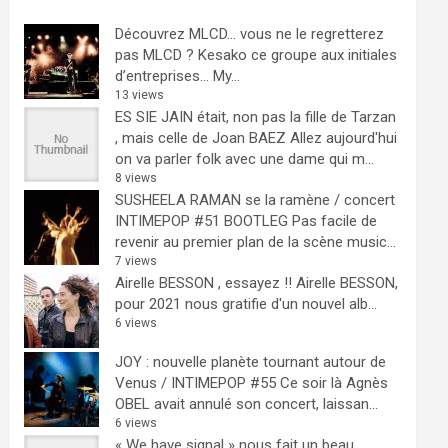
Découvrez MLCD… vous ne le regretterez
pas
MLCD ? Kesako ce groupe aux initiales
d’entreprises… My...
13 views
ES SIE JAIN était, non pas la fille de Tarzan
, mais celle de Joan BAEZ
Allez aujourd'hui
on va parler folk avec une dame qui m...
8 views
SUSHEELA RAMAN se la ramène / concert
INTIMEPOP #51 BOOTLEG
Pas facile de
revenir au premier plan de la scène music...
7 views
Airelle BESSON , essayez !!
Airelle BESSON,
pour 2021 nous gratifie d'un nouvel alb...
6 views
JOY : nouvelle planète tournant autour de
Venus / INTIMEPOP #55
Ce soir là Agnès
OBEL avait annulé son concert, laissan...
6 views
« We have signal » nous fait un beau