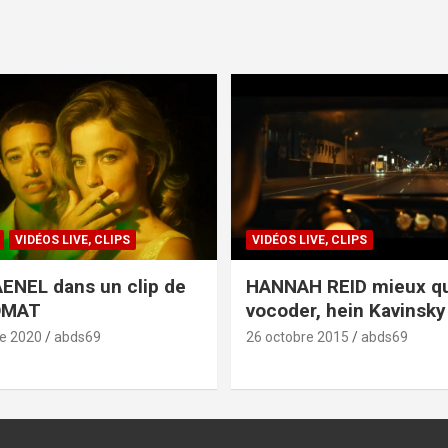
VIDÉOS LIVE, CLIPS
VIDÉOS LIVE, CLIPS
ENEL dans un clip de
HANNAH REID mieux q
OMAT
vocoder, hein Kavinsky 
e 2020
abds69
26 octobre 2015
abds69