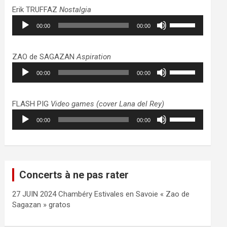
haut/bas
Erik TRUFFAZ
Nostalgia
pour
Lecteur
Utilisez
augmenter
00:00
00:00
audio
les
ou
flèches
diminuer
haut/bas
ZAO de SAGAZAN
Aspiration
le
pour
Lecteur
Utilisez
volume.
augmenter
00:00
00:00
audio
les
ou
flèches
diminuer
haut/bas
FLASH PIG
Video games (cover Lana del Rey)
le
pour
Lecteur
Utilisez
volume.
augmenter
00:00
00:00
audio
les
ou
flèches
diminuer
haut/bas
le
pour
volume.
augmenter
Concerts à ne pas rater
ou
diminuer
27 JUIN 2024 Chambéry Estivales en Savoie « Zao de
le
Sagazan » gratos
volume.