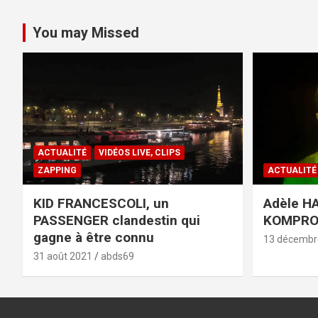
You may Missed
ACTUALITÉ
VIDÉOS LIVE, CLIPS
ZAPPING
ACTUALITÉ
KID FRANCESCOLI, un
Adèle HA
PASSENGER clandestin qui
KOMPR
gagne à être connu
13 décembr
31 août 2021
abds69