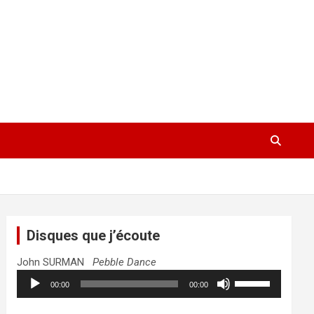
Disques que j’écoute
John SURMAN
Pebble Dance
Lecteur
Utilisez
00:00
00:00
audio
les
flèches