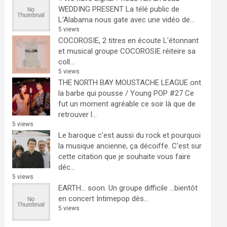
WEDDING PRESENT
La télé public de
L'Alabama nous gate avec une vidéo de...
5 views
COCOROSIE, 2 titres en écoute
L'étonnant
et musical groupe COCOROSIE réiteire sa
coll...
5 views
THE NORTH BAY MOUSTACHE LEAGUE ont
la barbe qui pousse / Young POP #27
Ce
fut un moment agréable ce soir là que de
retrouver l...
5 views
Le baroque c’est aussi du rock et pourquoi
la musique ancienne, ça décoiffe.
C'est sur
cette citation que je souhaite vous faire
déc...
5 views
EARTH… soon.
Un groupe difficile ...bientôt
en concert Intimepop dès...
5 views