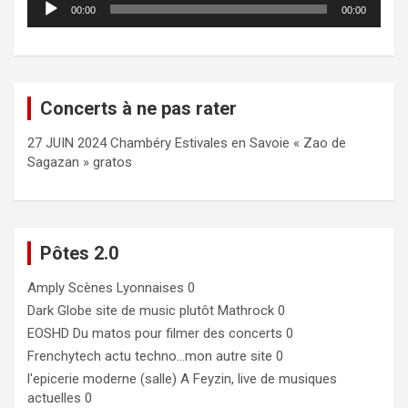
00:00
00:00
audio
Concerts à ne pas rater
27 JUIN 2024 Chambéry Estivales en Savoie « Zao de
Sagazan » gratos
Pôtes 2.0
Amply
Scènes Lyonnaises 0
Dark Globe
site de music plutôt Mathrock 0
EOSHD
Du matos pour filmer des concerts 0
Frenchytech
actu techno…mon autre site 0
l'epicerie moderne (salle)
A Feyzin, live de musiques
actuelles 0