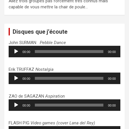
Allez trois groupes pas forcément très connus mais
capable de vous mettre la chair de poule…
Disques que j’écoute
John SURMAN
Pebble Dance
Lecteur
00:00
00:00
audio
Erik TRUFFAZ
Nostalgia
Lecteur
00:00
00:00
audio
ZAO de SAGAZAN
Aspiration
Lecteur
00:00
00:00
audio
FLASH PIG
Video games (cover Lana del Rey)
Lecteur