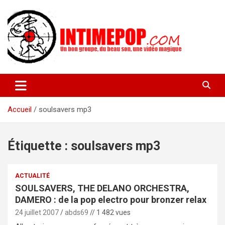
Aller
au
contenu
Un blog avec des sessions live filmées de concerts de musiques
intimepop.com
actuelles pop rock, post-rock, indé sur Lyon. rock pop concert
lyon
Accueil
soulsavers mp3
Étiquette :
soulsavers mp3
ACTUALITÉ
SOULSAVERS, THE DELANO ORCHESTRA,
DAMERO : de la pop electro pour bronzer relax
24 juillet 2007
abds69
// 1 482 vues