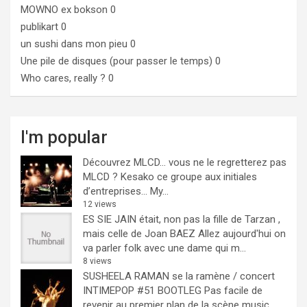
MOWNO ex bokson
0
publikart
0
un sushi dans mon pieu
0
Une pile de disques (pour passer le temps)
0
Who cares, really ?
0
I'm popular
Découvrez MLCD… vous ne le regretterez pas
MLCD ? Kesako ce groupe aux initiales
d’entreprises… My...
12 views
ES SIE JAIN était, non pas la fille de Tarzan ,
mais celle de Joan BAEZ
Allez aujourd'hui on
va parler folk avec une dame qui m...
8 views
SUSHEELA RAMAN se la ramène / concert
INTIMEPOP #51 BOOTLEG
Pas facile de
revenir au premier plan de la scène music...