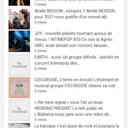
7 views
Airelle BESSON , essayez !!
Airelle BESSON,
pour 2021 nous gratifie d'un nouvel alb...
6 views
JOY : nouvelle planète tournant autour de
Venus / INTIMEPOP #55
Ce soir là Agnès
OBEL avait annulé son concert, laissan...
6 views
EARTH… soon.
Un groupe difficile ...bientôt en
concert Intimepop dès...
6 views
COCOROSIE, 2 titres en écoute
L'étonnant et
musical groupe COCOROSIE réiteire sa coll...
5 views
« We have signal » nous fait un beau
WEDDING PRESENT
La télé public de
L'Alabama nous gate avec une vidéo de...
5 views
Le baroque c’est aussi du rock et pourquoi la