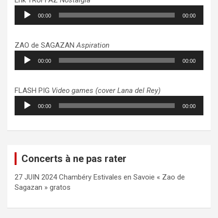
Lecteur
00:00
00:00
audio
ZAO de SAGAZAN
Aspiration
Lecteur
00:00
00:00
audio
FLASH PIG
Video games (cover Lana del Rey)
Lecteur
00:00
00:00
audio
Concerts à ne pas rater
27 JUIN 2024 Chambéry Estivales en Savoie « Zao de
Sagazan » gratos