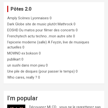
Pôtes 2.0
Amply
Scènes Lyonnaises 0
Dark Globe
site de music plutôt Mathrock 0
EOSHD
Du matos pour filmer des concerts 0
Frenchytech
actu techno…mon autre site 0
l'epicerie moderne (salle)
A Feyzin, live de musiques
actuelles 0
MOWNO ex bokson
0
publikart
0
un sushi dans mon pieu
0
Une pile de disques (pour passer le temps)
0
Who cares, really ?
0
I'm popular
Découvrez MLCD… vous ne le regretterez pas