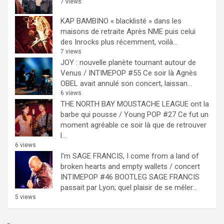
7 views
KAP BAMBINO « blacklisté » dans les
maisons de retraite
Après NME puis celui
des Inrocks plus récemment, voilà...
7 views
JOY : nouvelle planète tournant autour de
Venus / INTIMEPOP #55
Ce soir là Agnès
OBEL avait annulé son concert, laissan...
6 views
THE NORTH BAY MOUSTACHE LEAGUE ont la
barbe qui pousse / Young POP #27
Ce fut un
moment agréable ce soir là que de retrouver
l...
6 views
I’m SAGE FRANCIS, I come from a land of
broken hearts and empty wallets / concert
INTIMEPOP #46 BOOTLEG
SAGE FRANCIS
passait par Lyon; quel plaisir de se mêler...
5 views