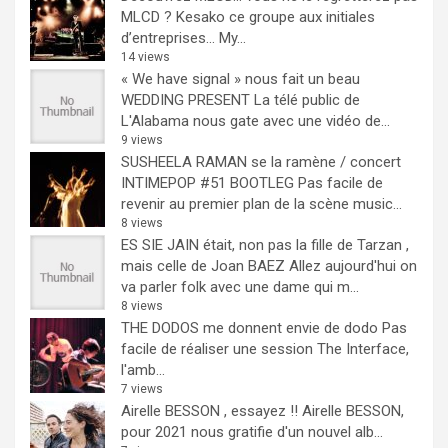
MLCD ? Kesako ce groupe aux initiales
d’entreprises… My...
14 views
« We have signal » nous fait un beau
WEDDING PRESENT
La télé public de
L'Alabama nous gate avec une vidéo de...
9 views
SUSHEELA RAMAN se la ramène / concert
INTIMEPOP #51 BOOTLEG
Pas facile de
revenir au premier plan de la scène music...
8 views
ES SIE JAIN était, non pas la fille de Tarzan ,
mais celle de Joan BAEZ
Allez aujourd'hui on
va parler folk avec une dame qui m...
8 views
THE DODOS me donnent envie de dodo
Pas
facile de réaliser une session The Interface,
l'amb...
7 views
Airelle BESSON , essayez !!
Airelle BESSON,
pour 2021 nous gratifie d'un nouvel alb...